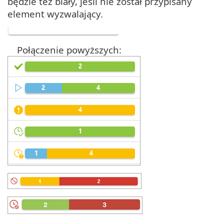
będzie też biały, jeśli nie został przypisany
element wyzwalający.
Połączenie powyższych: