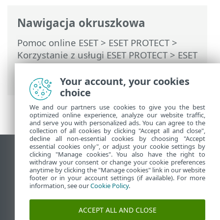
Nawigacja okruszkowa
Pomoc online ESET
>
ESET PROTECT
>
Korzystanie z usługi ESET PROTECT
>
ESET
PROTECT Menu główne
>
Zadania
>
Przegląd zadań
> Wskaźnik postępu
Your account, your cookies
choice
We and our partners use cookies to give you the best
optimized online experience, analyze our website traffic,
and serve you with personalized ads. You can agree to the
collection of all cookies by clicking "Accept all and close",
decline all non-essential cookies by choosing "Accept
essential cookies only", or adjust your cookie settings by
Wyświetl witrynę internetową dla
clicking "Manage cookies". You also have the right to
withdraw your consent or change your cookie preferences
komputerów
anytime by clicking the "Manage cookies" link in our website
footer or in your account settings (if available). For more
End of Life
information, see our
Cookie Policy
.
Baza wiedzy ESET
Forum ESET
ACCEPT ALL AND CLOSE
ESET Status Portal