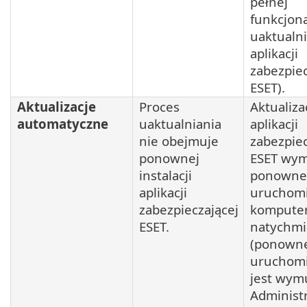
pełnej
funkcjona
uaktualn
aplikacji
zabezpiec
ESET).
Aktualizacje
Proces
Aktualiza
automatyczne
uaktualniania
aplikacji
nie obejmuje
zabezpiec
ponownej
ESET wy
instalacji
ponowne
aplikacji
uruchomi
zabezpieczającej
komputera
ESET.
natychmi
(ponown
uruchomi
jest wym
Administ