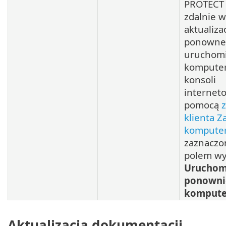
PROTECT
zdalnie 
aktualizac
ponowne
uruchom
komputer
konsoli
internet
pomocą
klienta Z
kompute
zaznacz
polem w
Urucho
ponowni
komputer
Aktualizacja dokumentacji