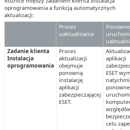
Różnice między zadaniem klienta Instalacja
oprogramowania a funkcją automatycznych
aktualizacji:
Proces
Ponowne
uaktualniania
uruchomi
uaktualn
Zadanie klienta
Proces
Aktualiza
Instalacja
aktualizacji
aplikacji
oprogramowania
obejmuje
zabezpiec
ponowną
ESET wy
instalację
natychm
aplikacji
ponowne
zabezpieczającej
uruchomi
ESET.
komputer
względó
bezpiecz
celu zap