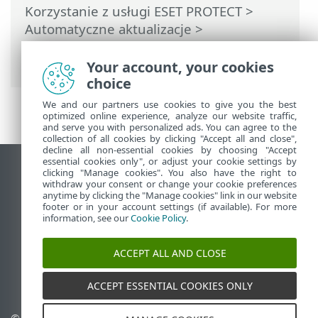
Korzystanie z usługi ESET PROTECT
>
Automatyczne aktualizacje
>
Automatyczna aktualizacja agenta ESET
Management
Your account, your cookies
choice
We and our partners use cookies to give you the best
optimized online experience, analyze our website traffic,
and serve you with personalized ads. You can agree to the
collection of all cookies by clicking "Accept all and close",
decline all non-essential cookies by choosing "Accept
essential cookies only", or adjust your cookie settings by
Wyświetl witrynę internetową dla
clicking "Manage cookies". You also have the right to
withdraw your consent or change your cookie preferences
komputerów
anytime by clicking the "Manage cookies" link in our website
footer or in your account settings (if available). For more
End of Life
information, see our
Cookie Policy
.
Baza wiedzy ESET
Forum ESET
ACCEPT ALL AND CLOSE
ESET Status Portal
Pomoc regionalna
ACCEPT ESSENTIAL COOKIES ONLY