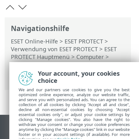
Navigationshilfe
ESET Online-Hilfe
>
ESET PROTECT
>
Verwendung von ESET PROTECT
>
ESET
PROTECT Hauptmenü
>
Computer
>
Gruppen
> Baumstruktur der statischen
Gruppen für ESET Business Account/ESET
Your account, your cookies
PROTECT Hub/ESET MSP Administrator
choice
We and our partners use cookies to give you the best
optimized online experience, analyze our website traffic,
and serve you with personalized ads. You can agree to the
collection of all cookies by clicking "Accept all and close",
decline all non-essential cookies by choosing "Accept
essential cookies only", or adjust your cookie settings by
clicking "Manage cookies". You also have the right to
withdraw your consent or change your cookie preferences
Desktop-Site anzeigen
anytime by clicking the "Manage cookies" link in our website
footer or in your account settings (if available). For more
End of Life