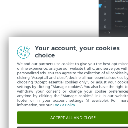
Your account, your cookies
choice
We and our partners use cookies to give you the best optimize
online experience, analyze our website traffic, and serve you wit
personalized ads. You can agree to the collection of all cookies b
clicking "Accept all and close", decline all non-essential cookies b
choosing "Accept essential cookies only", or adjust your cooki
settings by clicking "Manage cookies". You also have the right t
withdraw your consent or change your cookie preference
anytime by clicking the "Manage cookies" link in our websit
footer or in your account settings (if available). For mor
information, see our
Cookie Policy
.
ACCEPT ALL AND CLOSE