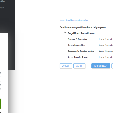
d
h
y
y
e
o
s
e
e