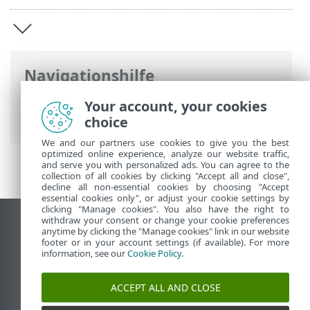
Navigationshilfe
ESET Online-Hilfe
>
ESET PROTECT
>
Your account, your cookies
Einführung in ESET PROTECT
choice
We and our partners use cookies to give you the best
optimized online experience, analyze our website traffic,
and serve you with personalized ads. You can agree to the
collection of all cookies by clicking "Accept all and close",
decline all non-essential cookies by choosing "Accept
essential cookies only", or adjust your cookie settings by
clicking "Manage cookies". You also have the right to
withdraw your consent or change your cookie preferences
Desktop-Site anzeigen
anytime by clicking the "Manage cookies" link in our website
footer or in your account settings (if available). For more
End of Life
information, see our
Cookie Policy
.
ESET Knowledgebase
ESET-Forum
ACCEPT ALL AND CLOSE
ESET Status Portal