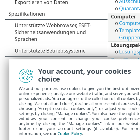
Ausschlu
o
Quarant
o
Computer
Compute
o
Template
o
Gruppe
Lösungspa
Lösungs
o
Zugriffsrec
Benutze
o
Your account, your cookies
Berechti
o
choice
Aktivitäts-
Audit-Lo
We and our partners use cookies to give you the best optimize
o
online experience, analyze our website traffic, and serve you wit
Admin
personalized ads. You can agree to the collection of all cookies b
Einstell
o
clicking "Accept all and close", decline all non-essential cookies b
choosing "Accept essential cookies only", or adjust your cooki
settings by clicking "Manage cookies". You also have the right t
withdraw your consent or change your cookie preference
anytime by clicking the "Manage cookies" link in our websit
footer or in your account settings (if available). For mor
information, see our
Cookie Policy
.