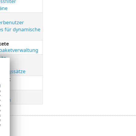
ssfilter
äne
rbenutzer
s für dynamische
n
kete
paketverwaltung
hte
r
gungssätze
Audit
g
d
h
y
ungen
y
e
o
s
e
e