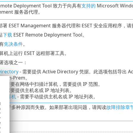
Remote Deployment Tool 致力于向具有
支持的
Microsoft W
gement 服务器代理。
 ESET Management 服务器代理和 ESET 安全应用程序
站
下载
ESET Remote Deployment Tool。
有
先决条件
。
机上运行 ESET 远程部署工具。
署选项之一：
Directory
- 需要提供 Active Directory 凭据。此选项包括导出 Ac
CT On-Prem。
络
- 若要在网络中扫描计算机，需要提供 IP 范围。
表
- 需要提供主机名或 IP 地址列表。
加计算机
- 需要手动提供主机名或 IP 地址列表。
d
能由于多种原因而失败。如果部署出现问题，请阅读
故障排除章
h
。
y
y
e
o
s