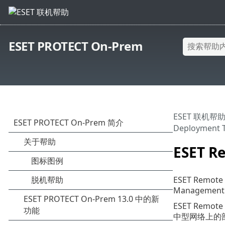
ESET PROTECT On-Prem
ESET 联机帮
Deployment T
ESET R
ESET Remot
Manageme
ESET Remote
中型网络上的