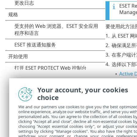
ESET 
Mana
要使用此方法部署
1.
从 ESET 网
2.
确保满足所
3.
在客户端计算
4.
选择以下部
Active 
•
PROTE
扫描网
•
Your account, your cookies
导入列
•
choice
手动添
•
We and our partners use cookies to give you the best optimize
部署可
online experience, analyze our website traffic, and serve you wit
例方案
personalized ads. You can agree to the collection of all cookies b
clicking "Accept all and close", decline all non-essential cookies b
choosing "Accept essential cookies only", or adjust your cooki
settings by clicking "Manage cookies". You also have the right t
withdraw your consent or change your cookie preference