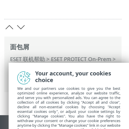
面包屑
ESET 联机帮助
>
ESET PROTECT On-Prem
>
开始使用
>
ESET Management服务器代理
Your account, your cookies
部署
>
本地部署
> 创建服务器代理（和
choice
ESET 安全应用程序）安装程序 - Windows
We and our partners use cookies to give you the best
optimized online experience, analyze our website traffic,
and serve you with personalized ads. You can agree to the
collection of all cookies by clicking "Accept all and close",
decline all non-essential cookies by choosing "Accept
essential cookies only", or adjust your cookie settings by
clicking "Manage cookies". You also have the right to
withdraw your consent or change your cookie preferences
anytime by clicking the "Manage cookies" link in our website
查看桌面站点