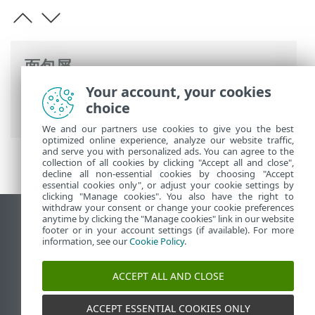
面包屑
Your account, your cookies
ESET 联机帮助
>
ESET PROTECT On-Prem
>
choice
开始使用
We and our partners use cookies to give you the best
optimized online experience, analyze our website traffic,
and serve you with personalized ads. You can agree to the
collection of all cookies by clicking "Accept all and close",
decline all non-essential cookies by choosing "Accept
essential cookies only", or adjust your cookie settings by
clicking "Manage cookies". You also have the right to
withdraw your consent or change your cookie preferences
anytime by clicking the "Manage cookies" link in our website
查看桌面站点
footer or in your account settings (if available). For more
End of Life
information, see our
Cookie Policy
.
ESET 知识库
ACCEPT ALL AND CLOSE
ESET 论坛
ESET Status Portal
ACCEPT ESSENTIAL COOKIES ONLY