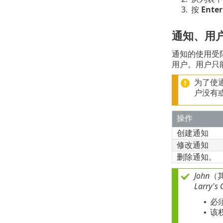
3.
按
Enter
通知、用
通知的使用受
用户。用户只
为了使
户没有
操作
创建通知
修改通知
删除通知。
John
（
Larry's
必
•
该
•