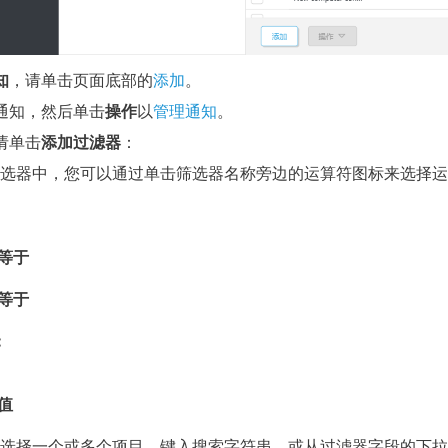
知
，请单击页面底部的
添加
。
通知，然后单击
操作
以
管理通知
。
请单击
添加过滤器
：
选器中，您可以通过单击筛选器名称旁边的运算符图标来选择运
等于
等于
:
值
选择一个或多个项目。键入搜索字符串，或从过滤器字段的下拉