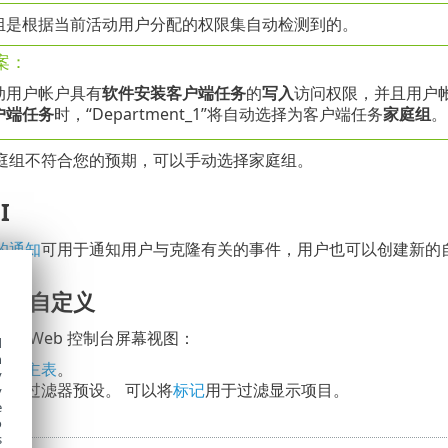
庭组是根据当前活动用户分配的权限集自动检测到的。
案：
动用户帐户具有
软件安装客户端任务
的
写入
访问权限，并且用户
户端任务
时，“Department_1”将自动选择为客户端任务
家庭组
。
庭组不符合您的预期，可以手动选择家庭组。
I
的通知
可用于通知用户与克隆有关的事件，用户也可以创建新的
布局自定义
的 Web 控制台屏幕视图：
d
h
板和主表
。
y
器
和过滤器预设。 可以将
标记
用于过滤显示项目。
y
e
o
s