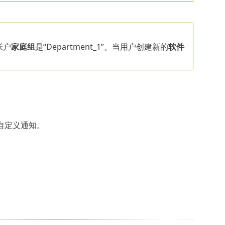
帐户
家庭组
是“Department_1”。当用户创建新的
软件
自定义通知。