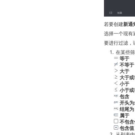
若要创建
新通
选择一个现有
要进行过滤，
1.
在某些筛
等于
不等于
大于
大于或
小于
小于或
包含
开头为
结尾为
属于
不包含
包含值
2.
从列表中