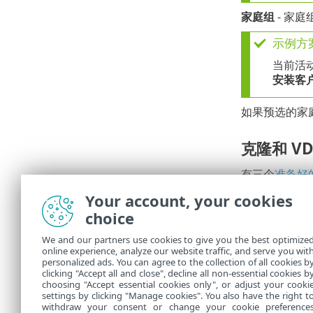
家庭组
- 家
示例方
当前活
安装客
如果预选的家
克隆和 VD
有三个
准备好
Your account, your cookies
过滤器和
choice
可以自定义当前
We and our partners use cookies to give you the best optimize
online experience, analyze our website traffic, and serve you wit
管理侧面
•
personalized ads. You can agree to the collection of all cookies b
添加
过滤
clicking "Accept all and close", decline all non-essential cookies b
•
choosing "Accept essential cookies only", or adjust your cooki
settings by clicking "Manage cookies". You also have the right t
withdraw your consent or change your cookie preference