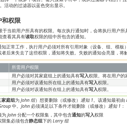
。活动的过滤器以蓝色突出显示。
户和权限
限于当前用户所具有的权限。每次执行通知时，会将执行用户所
能查看其具有
读取
权限的组中所包含的通知。
通知正常工作，执行用户必须对所有引用对象（设备、组、模板
或者后来失去了这些权限，通知将失败。失败的通知会亮显，将
所需用户权限
用户必须对其家庭组上的通知具有
写入
权限。将在用户的
用户必须对该通知所在组上的通知具有
写入
权限。
用户必须对该通知所在组上的通知具有
写入
权限。
其
家庭组
为
John 组
）想要删除（或修改）
通知 1
。该通知最初由
 Group
中。
John
必须满足以下条件才能删除（或修改）
通知 1
：
须为
John
分配一个权限集，其中包含
通知
的
写入
权限
权限集必须包含
静态组
下的
Larry 组