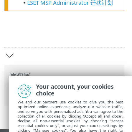
ESET MSP Administrator 迁移计划
•
面包屑
Your account, your cookies
ESET 联机帮助
>
ESET PROTECT On-Prem
>
choice
ESET PROTECT On-Prem 简介
We and our partners use cookies to give you the best
optimized online experience, analyze our website traffic,
and serve you with personalized ads. You can agree to the
collection of all cookies by clicking "Accept all and close",
decline all non-essential cookies by choosing "Accept
essential cookies only", or adjust your cookie settings by
clicking "Manage cookies". You also have the right to