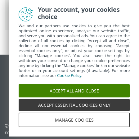
ESET 联机帮助
>
ESET PROTECT On-Prem
>
Your account, your cookies
使用 ESET PROTECT On-Prem
> ESET
choice
PROTECT On-Prem 主菜单
We and our partners use cookies to give you the best
optimized online experience, analyze our website traffic,
and serve you with personalized ads. You can agree to the
collection of all cookies by clicking "Accept all and close",
decline all non-essential cookies by choosing "Accept
essential cookies only", or adjust your cookie settings by
clicking "Manage cookies". You also have the right to
withdraw your consent or change your cookie preferences
anytime by clicking the "Manage cookies" link in our website
查看桌面站点
footer or in your account settings (if available). For more
End of Life
information, see our
Cookie Policy
.
ESET 知识库
ACCEPT ALL AND CLOSE
ESET 论坛
ESET Status Portal
ACCEPT ESSENTIAL COOKIES ONLY
区域支持
MANAGE COOKIES
© 1992 - 2026 ESET, spol. s
管理 Cookie
r.o. - 保留所有权利。
Cookie 策略