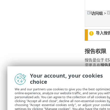
访问组
>
导入报
报告权限
报告是位于 E
需要具有
报告
具有
读取
权限
Your account, your cookies
读
•
choice
使
•
写
We and our partners use cookies to give you the best optimize
•
online experience, analyze our website traffic, and serve you wit
所有默
personalized ads. You can agree to the collection of all cookies b
clicking "Accept all and close", decline all non-essential cookies b
choosing "Accept essential cookies only", or adjust your cooki
settings by clicking "Manage cookies". You also have the right t