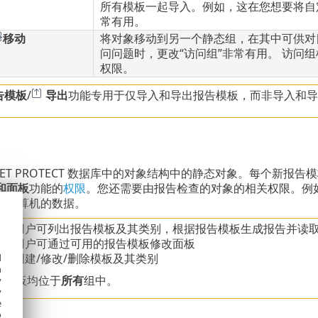
所有模板一起导入。例如，这在您想要将自定义报
常有用。
移动
将对象移动到另一个静态组，在其中可供对
问问题时，更改“访问组”非常有用。 访问
权限。
告模板
/
导出
功能专用于仅导入和导出报告模板，而非导入和导
SET PROTECT 数据库中的对象结构中的静态对象。每个新
和面板
功能的
权限
。您还需要由报告检查的对象的相关权限。例
的计算机的数据。
取
- 用户可列出报告模板及其类别，根据报告模板生成报告并读
用
- 用户可通过可用的报告模板修改面板
入
- 创建/修改/删除模板及其类别
d
h
认模板均位于
所有
组中。
y
y
e
o