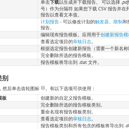
单击
下载
以生成并下载报告。 可以选择
.pdf
号）作为分隔符 如果您下载 CSV 报告并
报告以查看文本值。
计划报告
- 可以修改计划的
触发器
、
限制
和
报告。
编辑现有报告模板。应用用于
创建新报告模
查看选定项目的
审核日志
。
根据选定报告创建新报告（需要一个新名称
完全删除所选的报告模板。
报告模板将导出到 .dat 文件。
类别
，然后单击齿轮图标
。有以下选项可供使用：
模板
创建新的自定义报告模板。
完全删除所选的报告模板类别。
重命名现有报告模板类别。
查看选定项目的
审核日志
。
报告模板类别和所有包含的模板将导出到
.d