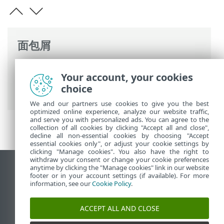
面包屑
ESET 联机帮助
>
ESET PROTECT On-Prem
>
Your account, your cookies
规格
> 受支持的 Web 浏览器、ESET 安全应
choice
用程序和语言
We and our partners use cookies to give you the best
optimized online experience, analyze our website traffic,
and serve you with personalized ads. You can agree to the
collection of all cookies by clicking "Accept all and close",
decline all non-essential cookies by choosing "Accept
essential cookies only", or adjust your cookie settings by
clicking "Manage cookies". You also have the right to
withdraw your consent or change your cookie preferences
anytime by clicking the "Manage cookies" link in our website
查看桌面站点
footer or in your account settings (if available). For more
End of Life
information, see our
Cookie Policy
.
ESET 知识库
ACCEPT ALL AND CLOSE
ESET 论坛