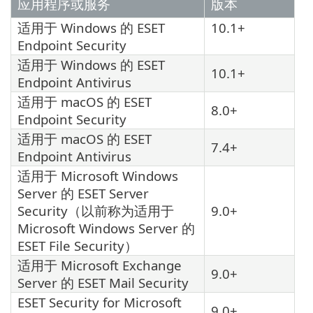
应用程序或服务
版本
适用于 Windows 的 ESET
10.1+
Endpoint Security
适用于 Windows 的 ESET
10.1+
Endpoint Antivirus
适用于 macOS 的 ESET
8.0+
Endpoint Security
适用于 macOS 的 ESET
7.4+
Endpoint Antivirus
适用于 Microsoft Windows
Server 的 ESET Server
Security（以前称为适用于
9.0+
Microsoft Windows Server 的
ESET File Security）
适用于 Microsoft Exchange
9.0+
Server 的 ESET Mail Security
ESET Security for Microsoft
9.0+