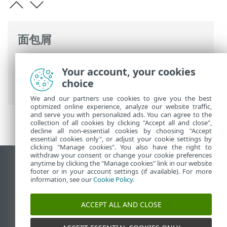
面包屑
ESET 联机帮助
>
ESET PROTECT On-Prem
>
Your account, your cookies
使用 ESET PROTECT On-Prem
>
ESET
choice
PROTECT On-Prem 主菜单
> 更多 > 排除
We and our partners use cookies to give you the best
optimized online experience, analyze our website traffic,
and serve you with personalized ads. You can agree to the
collection of all cookies by clicking "Accept all and close",
decline all non-essential cookies by choosing "Accept
essential cookies only", or adjust your cookie settings by
clicking "Manage cookies". You also have the right to
withdraw your consent or change your cookie preferences
anytime by clicking the "Manage cookies" link in our website
查看桌面站点
footer or in your account settings (if available). For more
End of Life
information, see our
Cookie Policy
.
ESET 知识库
ACCEPT ALL AND CLOSE
ESET 论坛
ESET Status Portal