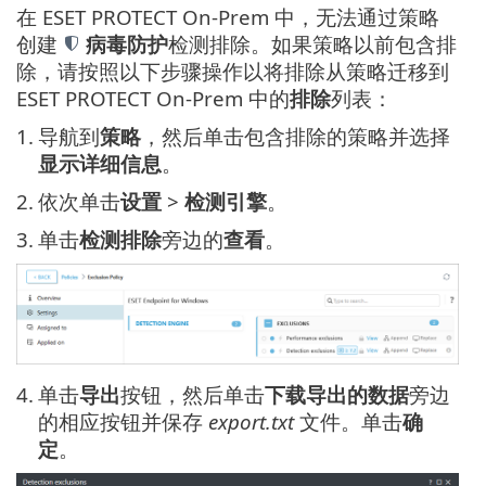
在 ESET PROTECT On-Prem 中，无法通过策略
创建
病毒防护
检测排除。如果策略以前包含排
除，请按照以下步骤操作以将排除从策略迁移到
ESET PROTECT On-Prem 中的
排除
列表：
1.
导航到
策略
，然后单击包含排除的策略并选择
显示详细信息
。
2.
依次单击
设置
>
检测引擎
。
3.
单击
检测排除
旁边的
查看
。
4.
单击
导出
按钮，然后单击
下载导出的数据
旁边
的相应按钮并保存
export.txt
文件。单击
确
定
。