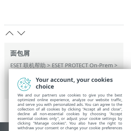
面包屑
ESET 联机帮助
>
ESET PROTECT On-Prem
>
使用 ESET PROTECT On-Prem
>
ESET
Your account, your cookies
PROTECT On-Prem 主菜单
> 更多 >
动态组
choice
模板
> 新建动态组模板
We and our partners use cookies to give you the best
optimized online experience, analyze our website traffic,
and serve you with personalized ads. You can agree to the
collection of all cookies by clicking "Accept all and close",
decline all non-essential cookies by choosing "Accept
essential cookies only", or adjust your cookie settings by
clicking "Manage cookies". You also have the right to
withdraw your consent or change your cookie preferences