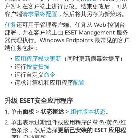
户暂时在客户端上进行更改。结束更改后，可从
客户端
请求最终配置
，然后将其另存为新策略。
任务
还可用于管理客户端。任务从 Web 控制台
部署，并在客户端上由 ESET Management 服务
器代理执行。Windows Endpoints 最常见的客户
端任务包括：
应用程序模块更新
（同时更新病毒数据库）
•
运行
按需扫描
•
运行自定义
命令
•
请求计算机和应用程序
配置
•
升级 ESET安全应用程序
1.
单击
面板
>
状态概述
>
组件版本状态
。
2.
单击表示过期组件或应用程序的蓝色/黄色/红
色条形，然后选择
更新已安装的 ESET 应用程
序
以启动更新。