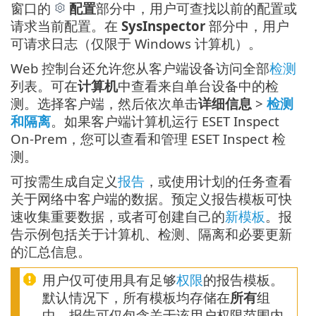
窗口的
配置
部分中，用户可查找以前的配置或
请求当前配置。在
SysInspector
部分中，用户
可请求日志（仅限于 Windows 计算机）。
Web 控制台还允许您从客户端设备访问全部
检测
列表。可在
计算机
中查看来自单台设备中的检
测。选择客户端，然后依次单击
详细信息
>
检测
和隔离
。如果客户端计算机运行 ESET Inspect
On-Prem，您可以查看和管理 ESET Inspect 检
测。
可按需生成自定义
报告
，或使用计划的任务查看
关于网络中客户端的数据。预定义报告模板可快
速收集重要数据，或者可创建自己的
新模板
。报
告示例包括关于计算机、检测、隔离和必要更新
的汇总信息。
用户仅可使用具有足够
权限
的报告模板。
默认情况下，所有模板均存储在
所有
组
中。报告可仅包含关于该用户权限范围内