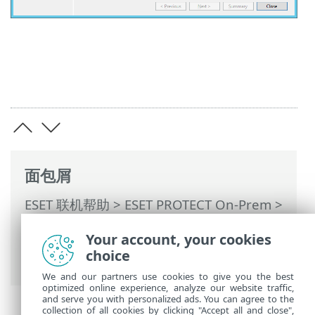
面包屑
ESET 联机帮助
>
ESET PROTECT On-Prem
>
开始使用
>
ESET Management服务器代理
Your account, your cookies
部署
>
远程部署
>
使用 GPO 或 SCCM 部署
choice
服务器代理
> 部署步骤 - SCCM
We and our partners use cookies to give you the best
optimized online experience, analyze our website traffic,
and serve you with personalized ads. You can agree to the
collection of all cookies by clicking "Accept all and close",