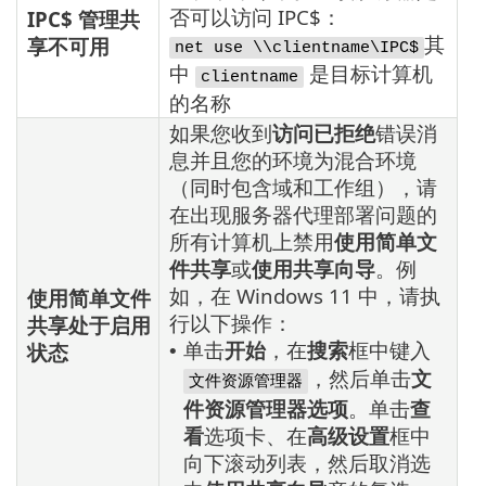
否可以访问 IPC$：
IPC$ 管理共
其
享不可用
net use \\clientname\IPC$
中
是目标计算机
clientname
的名称
如果您收到
访问已拒绝
错误消
息并且您的环境为混合环境
（同时包含域和工作组），请
在出现服务器代理部署问题的
所有计算机上禁用
使用简单文
件共享
或
使用共享向导
。例
如，在 Windows 11 中，请执
使用简单文件
行以下操作：
共享处于启用
单击
开始
，在
搜索
框中键入
状态
•
，然后单击
文
文件资源管理器
件资源管理器选项
。单击
查
看
选项卡、在
高级设置
框中
向下滚动列表，然后取消选