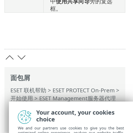
中
使用共享向导
旁的复选
框。
面包屑
ESET 联机帮助
>
ESET PROTECT On-Prem
>
开始使用
>
ESET Management服务器代理
部署
>
远程部署
>
ESET Remote
Your account, your cookies
Deployment Tool
> ESET Remote
choice
Deployment Tool - 故障排除
We and our partners use cookies to give you the best
optimized online experience, analyze our website traffic,