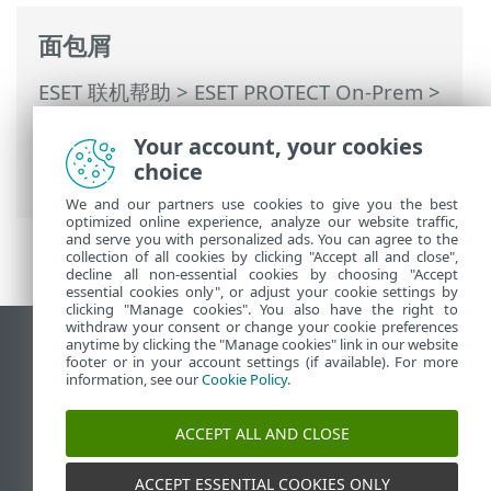
面包屑
ESET 联机帮助
>
ESET PROTECT On-Prem
>
开始使用
>
ESET Management服务器代理
Your account, your cookies
部署
> ESET Management 服务器代理部署
choice
的方案示例
We and our partners use cookies to give you the best
optimized online experience, analyze our website traffic,
and serve you with personalized ads. You can agree to the
collection of all cookies by clicking "Accept all and close",
decline all non-essential cookies by choosing "Accept
essential cookies only", or adjust your cookie settings by
clicking "Manage cookies". You also have the right to
withdraw your consent or change your cookie preferences
anytime by clicking the "Manage cookies" link in our website
查看桌面站点
footer or in your account settings (if available). For more
End of Life
information, see our
Cookie Policy
.
ESET 知识库
ACCEPT ALL AND CLOSE
ESET 论坛
ESET Status Portal
ACCEPT ESSENTIAL COOKIES ONLY