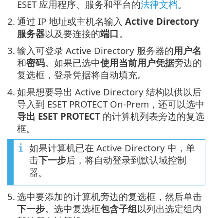
ESET 应用程序、服务和平台的
法律文档
。
2.
通过 IP 地址或主机名输入
Active Directory
服务器
以及要连接的
端口
。
3.
输入可登录 Active Directory 服务器的
用户名
和
密码
。如果已选中
使用当前用户凭据
旁边的
复选框，登录凭据将自动填充。
4.
如果想要导出 Active Directory 结构以供以后
导入到 ESET PROTECT On-Prem，还可以选中
导出 ESET PROTECT
的计算机列表旁边的复选
框。
如果计算机已在 Active Directory 中，单
击
下一步
后，将自动登录到默认域控制
器。
5.
选中要添加的计算机旁边的复选框，然后单击
下一步
。选中复选框
包含子组
以列出选定组内