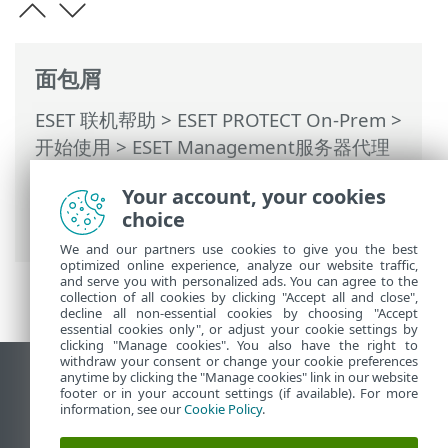
面包屑
ESET 联机帮助
>
ESET PROTECT On-Prem
>
开始使用
>
ESET Management服务器代理
部署
>
远程部署
>
ESET Remote
Your account, your cookies
Deployment Tool
> 从 Active Directory 中
choice
选择计算机
We and our partners use cookies to give you the best
optimized online experience, analyze our website traffic,
and serve you with personalized ads. You can agree to the
collection of all cookies by clicking "Accept all and close",
decline all non-essential cookies by choosing "Accept
essential cookies only", or adjust your cookie settings by
clicking "Manage cookies". You also have the right to
withdraw your consent or change your cookie preferences
anytime by clicking the "Manage cookies" link in our website
查看桌面站点
footer or in your account settings (if available). For more
End of Life
information, see our
Cookie Policy
.
ESET 知识库