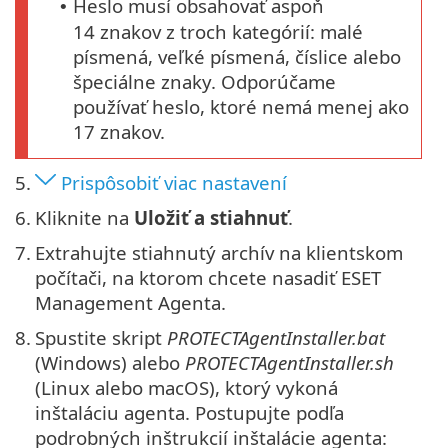
Heslo musí obsahovať aspoň
•
14 znakov z troch kategórií: malé
písmená, veľké písmená, číslice alebo
špeciálne znaky. Odporúčame
používať heslo, ktoré nemá menej ako
17 znakov.
5.
Prispôsobiť viac nastavení
6.
Kliknite na
Uložiť a stiahnuť
.
7.
Extrahujte stiahnutý archív na klientskom
počítači, na ktorom chcete nasadiť ESET
Management Agenta.
8.
Spustite skript
PROTECTAgentInstaller.bat
(Windows) alebo
PROTECTAgentInstaller.sh
(Linux alebo macOS), ktorý vykoná
inštaláciu agenta. Postupujte podľa
podrobných inštrukcií inštalácie agenta: