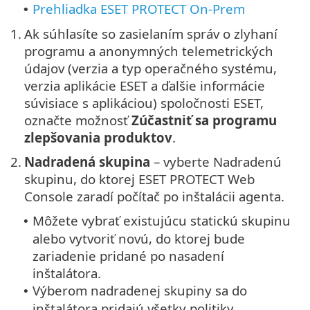
Prehliadka ESET PROTECT On-Prem
•
1.
Ak súhlasíte so zasielaním správ o zlyhaní
programu a anonymných telemetrických
údajov (verzia a typ operačného systému,
verzia aplikácie ESET a ďalšie informácie
súvisiace s aplikáciou) spoločnosti ESET,
označte možnosť
Zúčastniť sa programu
zlepšovania produktov
.
2.
Nadradená skupina
– vyberte Nadradenú
skupinu, do ktorej ESET PROTECT Web
Console zaradí počítač po inštalácii agenta.
Môžete vybrať existujúcu statickú skupinu
•
alebo vytvoriť novú, do ktorej bude
zariadenie pridané po nasadení
inštalátora.
Výberom nadradenej skupiny sa do
•
inštalátora pridajú všetky politiky