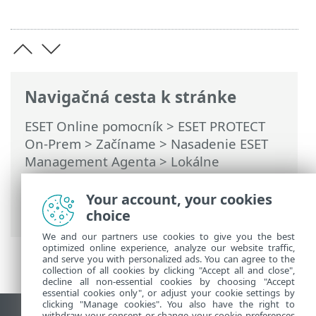
Navigačná cesta k stránke
ESET Online pomocník
>
ESET PROTECT
On-Prem
>
Začíname
>
Nasadenie ESET
Management Agenta
>
Lokálne
nasadenie agenta
> Vytvorenie
inštalačného skriptu agenta –
Your account, your cookies
Windows/Linux/macOS
choice
We and our partners use cookies to give you the best
optimized online experience, analyze our website traffic,
and serve you with personalized ads. You can agree to the
collection of all cookies by clicking "Accept all and close",
decline all non-essential cookies by choosing "Accept
essential cookies only", or adjust your cookie settings by
clicking "Manage cookies". You also have the right to
withdraw your consent or change your cookie preferences