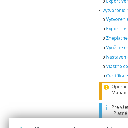
Export ve
o
Vytvorenie 
•
Vytvorenie
o
Export cer
o
Zneplatnen
o
Využitie c
o
Nastaveni
o
Vlastné c
o
Certifiká
o
Operačn
Managem
Pre vše
„Platné
Pre vše
nastave