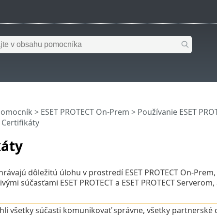
pomocník
>
ESET PROTECT On-Prem
>
Používanie ESET PR
 Certifikáty
káty
zohrávajú dôležitú úlohu v prostredí ESET PROTECT On-Pre
livými súčasťami ESET PROTECT a ESET PROTECT Serverom, 
li všetky súčasti komunikovať správne, všetky partnerské c