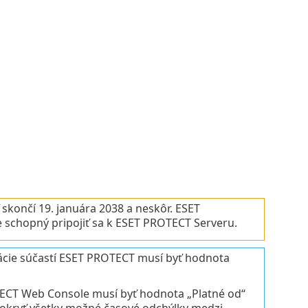
skončí 19. januára 2038 a neskôr. ESET
chopný pripojiť sa k ESET PROTECT Serveru.
talácie súčastí ESET PROTECT musí byť hodnota
ROTECT Web Console musí byť hodnota „Platné od“
pokryť všetky možné časové odchýlky medzi