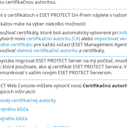
u certifikačnou autoritou.
cií o certifikátoch v ESET PROTECT On-Prem nájdete v našo
fikátov máte na výber niekoľko možností:
užívať certifikáty, ktoré boli automaticky vytvorené pri
inš
ytvoriť novú
certifikačnú autoritu (CA)
alebo
importovať ver
ého certifikátu
pre každú súčasť (ESET Management Agent, 
oužívať
vlastnú certifikačnú autoritu
a certifikáty.
hystáte migrovať ESET PROTECT Server na iný počítač, musít
y, ktoré používate, ako aj certifikát ESET PROTECT Server
omunikovať s vaším novým ESET PROTECT Serverom.
CT Web Console môžete vytvoriť novú
Certifikačnú autori
úcich inštrukcií:
ovej certifikačnej autority
rejného kľúča
rejného kľúča