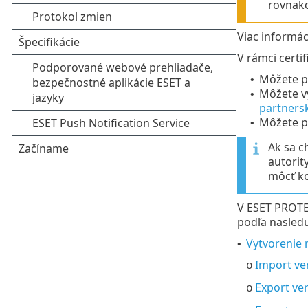
rovnako
Viac informá
V rámci certi
Môžete po
•
Môžete v
•
partnersk
Môžete p
•
Ak sa c
autorit
môcť k
V ESET PROTE
podľa nasleduj
Vytvorenie n
•
Import ve
o
Export ve
o