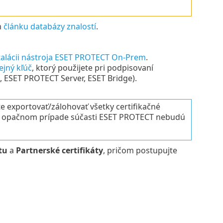
m
článku databázy znalostí
.
talácii nástroja ESET PROTECT On-Prem
.
ejný kľúč
, ktorý použijete pri podpisovaní
ESET PROTECT Server, ESET Bridge).
e exportovať/zálohovať všetky certifikačné
a. V opačnom prípade súčasti ESET PROTECT nebudú
tu
a
Partnerské certifikáty
, pričom postupujte