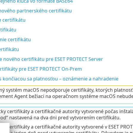
rejného kľúča vo formáte BASE64
nového partnerského certifikátu
 certifikátu
tifikátu
ie certifikátu
ertifikátu
e nového certifikátu pre ESET PROTECT Server
ertifikáty pre ESET PROTECT On-Prem
t s končiacou sa platnosťou – oznámenie a nahradenie
ý systém macOS nepodporuje certifikáty, ktorých platnosť 
ent Agent bežiaci na operačnom systéme macOS nebude s
tky certifikáty a certifikačné autority vytvorené počas inš
 od“ nastavená na dva dni pred vytvorením certifikátu.
tky certifikáty a certifikačné autority vytvorené v ESET P
ná na jeden deň pred vytvorením certifikátu. Dôvodom je 