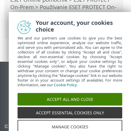
On-Prem
>
Používanie ESET PROTECT On-
Prem
>
Hlavné menu ESET PROTECT On-
Prem
> Viac >
Certifikáty
>
Partnerské
Your account, your cookies
certifikáty
> Zobraziť zneplatnené
choice
We and our partners use cookies to give you the best
optimized online experience, analyze our website traffic,
and serve you with personalized ads. You can agree to the
collection of all cookies by clicking "Accept all and close",
decline all non-essential cookies by choosing "Accept
essential cookies only", or adjust your cookie settings by
clicking "Manage cookies". You also have the right to
withdraw your consent or change your cookie preferences
Zobraziť stránku ako na počítači
anytime by clicking the "Manage cookies" link in our website
footer or in your account settings (if available). For more
End of Life
information, see our
Cookie Policy
.
Databáza znalostí ESET
ESET Fórum
ACCEPT ALL AND CLOSE
ESET Status Portal
Technická podpora
ACCEPT ESSENTIAL COOKIES ONLY
© 1992 - 2026 ESET,
Spravovať súbory cookie
MANAGE COOKIES