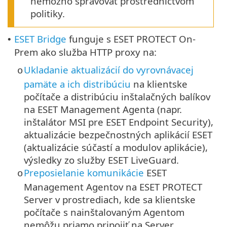
nemožno spravovať prostredníctvom
politiky.
ESET Bridge
funguje s ESET PROTECT On-
•
Prem ako služba HTTP proxy na:
Ukladanie aktualizácií do vyrovnávacej
o
pamäte a ich distribúciu
na klientske
počítače a distribúciu inštalačných balíkov
na ESET Management Agenta (napr.
inštalátor MSI pre
ESET Endpoint Security
),
aktualizácie bezpečnostných aplikácií ESET
(aktualizácie súčastí a modulov aplikácie),
výsledky zo služby ESET LiveGuard.
Preposielanie komunikácie
ESET
o
Management Agentov na ESET PROTECT
Server v prostrediach, kde sa klientske
počítače s nainštalovaným Agentom
nemôžu priamo pripojiť na Server.