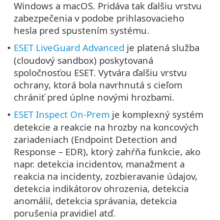
Windows a macOS. Pridáva tak ďalšiu vrstvu
zabezpečenia v podobe prihlasovacieho
hesla pred spustením systému.
ESET LiveGuard Advanced
je platená služba
•
(cloudový sandbox) poskytovaná
spoločnosťou ESET. Vytvára ďalšiu vrstvu
ochrany, ktorá bola navrhnutá s cieľom
chrániť pred úplne novými hrozbami.
ESET Inspect On-Prem
je komplexný systém
•
detekcie a reakcie na hrozby na koncových
zariadeniach (Endpoint Detection and
Response – EDR), ktorý zahŕňa funkcie, ako
napr. detekcia incidentov, manažment a
reakcia na incidenty, zozbieravanie údajov,
detekcia indikátorov ohrozenia, detekcia
anomálií, detekcia správania, detekcia
porušenia pravidiel atď.