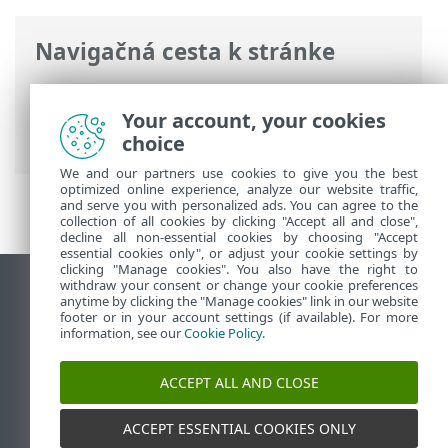
Navigačná cesta k stránke
ESET Online pomocník
>
ESET PROTECT
On-Prem
>
Predstavenie programu ESET
Your account, your cookies
PROTECT On-Prem
choice
We and our partners use cookies to give you the best
optimized online experience, analyze our website traffic,
and serve you with personalized ads. You can agree to the
collection of all cookies by clicking "Accept all and close",
decline all non-essential cookies by choosing "Accept
essential cookies only", or adjust your cookie settings by
clicking "Manage cookies". You also have the right to
withdraw your consent or change your cookie preferences
Zobraziť stránku ako na počítači
anytime by clicking the "Manage cookies" link in our website
footer or in your account settings (if available). For more
End of Life
information, see our
Cookie Policy
.
Databáza znalostí ESET
ESET Fórum
ACCEPT ALL AND CLOSE
ESET Status Portal
Technická podpora
ACCEPT ESSENTIAL COOKIES ONLY