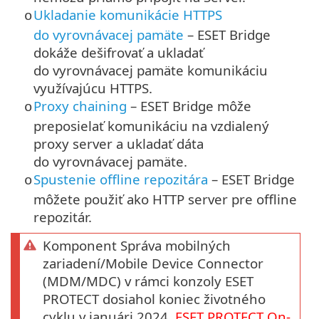
Ukladanie komunikácie HTTPS
o
do vyrovnávacej pamäte
– ESET Bridge
dokáže dešifrovať a ukladať
do vyrovnávacej pamäte komunikáciu
využívajúcu
HTTPS
.
Proxy chaining
– ESET Bridge môže
o
preposielať komunikáciu na vzdialený
proxy server a ukladať dáta
do vyrovnávacej pamäte.
Spustenie offline repozitára
– ESET Bridge
o
môžete použiť ako HTTP server pre offline
repozitár.
Komponent Správa mobilných
zariadení/Mobile Device Connector
(MDM/MDC) v rámci konzoly ESET
PROTECT dosiahol koniec životného
cyklu v januári 2024.
ESET PROTECT
On-