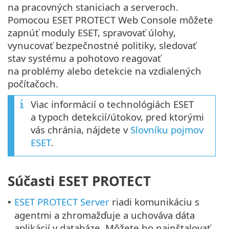
na pracovných staniciach a serveroch.
Pomocou ESET PROTECT Web Console môžete
zapnúť moduly ESET, spravovať úlohy,
vynucovať bezpečnostné politiky, sledovať
stav systému a pohotovo reagovať
na problémy alebo detekcie na vzdialených
počítačoch.
Viac informácií o technológiách ESET
a typoch detekcií/útokov, pred ktorými
vás chránia, nájdete v
Slovníku pojmov
ESET
.
Súčasti ESET PROTECT
ESET PROTECT Server
riadi komunikáciu s
•
agentmi a zhromažďuje a uchováva dáta
aplikácií v databáze. Môžete ho nainštalovať