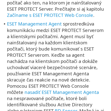
počítač ako ten, na ktorom je nainštalovaný
ESET PROTECT Server. Prečítajte si aj kapitolu
Začíname s ESET PROTECT Web Console
.
ESET Management Agent
sprostredkúva
•
komunikáciu medzi ESET PROTECT Serverom
a klientskymi počítačmi. Agent musí byť
nainštalovaný na každom klientskom
počítači, ktorý bude komunikovať s ESET
PROTECT Serverom. Keďže sa agent
nachádza na klientskom počítači a dokáže
uchovávať viaceré bezpečnostné scenáre,
používanie ESET Management Agenta
skracuje čas reakcie na nové detekcie.
Pomocou ESET PROTECT Web Console
môžete
nasadiť ESET Management Agenta
na nespravované počítače, ktoré boli
identifikované službou Active Directory
alebo nástrojom ESET
RD Sensor
. Možná je aj