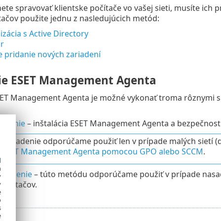
ete spravovať klientske počítače vo vašej sieti, musíte ich
tačov použite jednu z nasledujúcich metód:
zácia s Active Directory
r
 pridanie nových zariadení
ie ESET Management Agenta
ET Management Agenta je možné vykonať troma rôznymi sp
sadenie
– inštalácia ESET Management Agenta a bezpečnostne
 nasadenie odporúčame použiť len v prípade malých sietí (d
ť ESET Management Agenta pomocou GPO alebo SCCM
.
d
h
asadenie
– túto metódu odporúčame použiť v prípade nasa
y
počítačov.
y
e
o
s
e