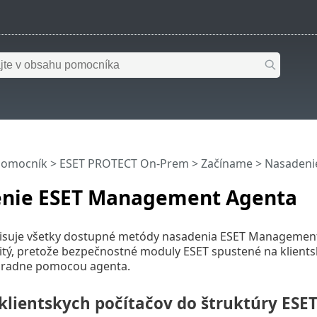
pomocník
>
ESET PROTECT On-Prem
>
Začíname
> Nasadeni
nie ESET Management Agenta
isuje všetky dostupné metódy nasadenia ESET Management Ag
ežitý, pretože bezpečnostné moduly ESET spustené na klien
hradne pomocou agenta.
 klientskych počítačov do štruktúry ES