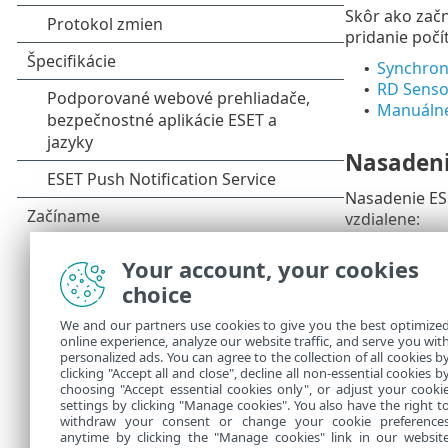
Skôr ako začn
pridanie počí
Synchroni
•
RD Senso
•
Manuálne
•
Nasaden
Nasadenie ES
vzdialene:
Lokálne na
•
Your account, your cookies
Lokálne
choice
nasadi
We and our partners use cookies to give you the best optimize
online experience, analyze our website traffic, and serve you wit
Vzdialené n
•
personalized ads. You can agree to the collection of all cookies b
klientskych 
clicking "Accept all and close", decline all non-essential cookies b
choosing "Accept essential cookies only", or adjust your cooki
settings by clicking "Manage cookies". You also have the right t
withdraw your consent or change your cookie preference
anytime by clicking the "Manage cookies" link in our websit