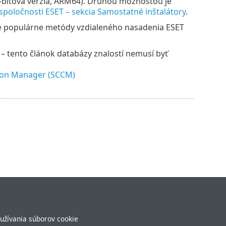
64‑bitová verzia, ARM64). Druhou možnosťou je
spoločnosti ESET – sekcia Samostatné inštalátory
.
dve populárne metódy vzdialeného nasadenia ESET
– tento článok databázy znalostí nemusí byť
ion Manager (SCCM)
užívania súborov cookie