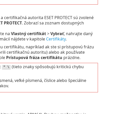
a a certifikačná autorita ESET PROTECT sú zvolené
SET PROTECT
. Zobrazí sa zoznam dostupných
nite na
Vlastný certifikát
>
Vybrať
, nahrajte daný
ormácií nájdete v kapitole
Certifikáty
.
 certifikátu, napríklad ak ste si prístupovú frázu
ili certifikačnú autoritu) alebo ak používate
pole
Prístupová fráza certifikátu
prázdne.
:
(tieto znaky spôsobujú kritickú chybu
" \
mená, veľké písmená, číslice alebo špeciálne
akov.