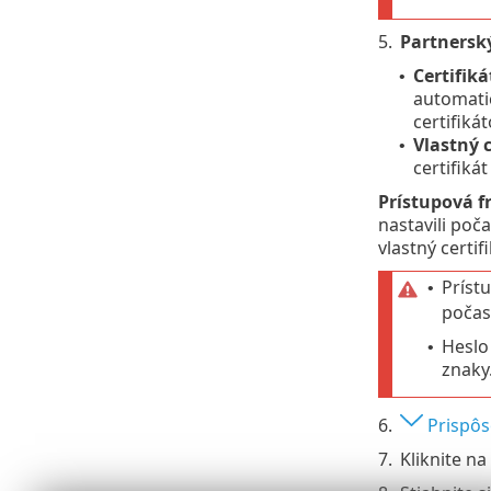
5.
Partnerský
Certifik
•
automatic
certifiká
Vlastný c
•
certifiká
Prístupová fr
nastavili poč
vlastný certi
Príst
•
počas 
Heslo
•
znaky
6.
Prispôs
7.
Kliknite na