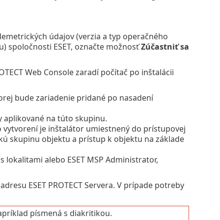
lemetrických údajov (verzia a typ operačného
iou) spoločnosti ESET, označte možnosť
Zúčastniť sa
TECT Web Console zaradí počítač po inštalácii
torej bude zariadenie pridané po nasadení
y aplikované na túto skupinu.
vytvorení je inštalátor umiestnený do prístupovej
kú skupinu objektu a prístup k objektu na základe
 lokalitami alebo ESET MSP Administrator,
P adresu ESET PROTECT Servera. V prípade potreby
príklad písmená s diakritikou.