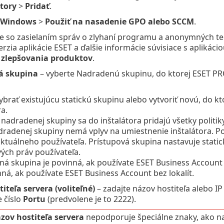
tory
>
Pridať
.
Windows
>
Použiť na nasadenie GPO alebo SCCM
.
te so zasielaním správ o zlyhaní programu a anonymných te
rzia aplikácie ESET a ďalšie informácie súvisiace s aplikác
zlepšovania produktov
.
á skupina
– vyberte Nadradenú skupinu, do ktorej ESET PRO
brať existujúcu statickú skupinu alebo vytvoriť novú, do k
ra.
adradenej skupiny sa do inštalátora pridajú všetky politik
radenej skupiny nemá vplyv na umiestnenie inštalátora. Po 
aktuálneho používateľa.
Prístupová skupina nastavuje static
ých práv používateľa.
 skupina je povinná, ak používate ESET Business Account s
ná, ak používate ESET Business Account bez lokalít.
iteľa servera (voliteľné)
– zadajte názov hostiteľa alebo I
e číslo
Portu
(predvolene je to 2222).
zov hostiteľa servera
nepodporuje špeciálne znaky, ako na