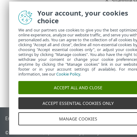
8.
Stiahnite 
stiahnuť si
Your account, your cookies
Kliknutím na 
choice
Management 
We and our partners use cookies to give you the best optimize
Nasadeni
•
online experience, analyze our website traffic, and serve you wit
dostupný
personalized ads. You can agree to the collection of all cookies b
Nasadeni
clicking "Accept all and close", decline all non-essential cookies b
•
choosing "Accept essential cookies only", or adjust your cooki
settings by clicking "Manage cookies". You also have the right t
withdraw your consent or change your cookie preference
anytime by clicking the "Manage cookies" link in our websit
footer or in your account settings (if available). For mor
information, see our
Cookie Policy
.
ACCEPT ALL AND CLOSE
ACCEPT ESSENTIAL COOKIES ONLY
End of Life
Databáza znalostí ESET
ESET Fórum
ESET Status
MANAGE COOKIES
© 1992 - 2026 ESET, spol. s r. o. Všetky práva vyhradené.