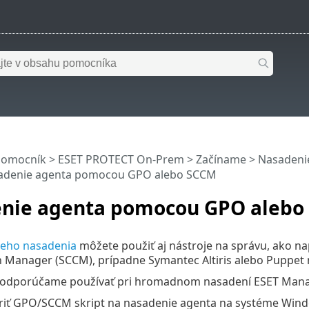
pomocník
>
ESET PROTECT On-Prem
>
Začíname
>
Nasadeni
adenie agenta pomocou GPO alebo SCCM
nie agenta pomocou GPO alebo
neho nasadenia
môžete použiť aj nástroje na správu, ako na
 Manager (SCCM), prípadne Symantec Altiris alebo Puppet 
odporúčame používať pri hromadnom nasadení ESET Manag
riť GPO/SCCM skript na nasadenie agenta na systéme Wind