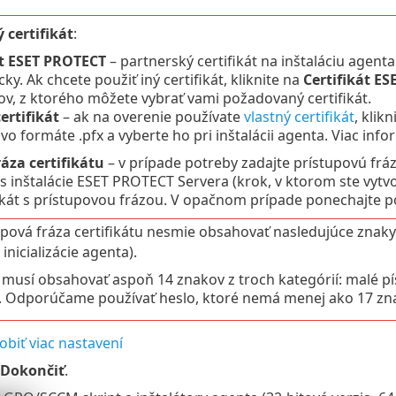
 certifikát
:
át ESET PROTECT
– partnerský certifikát na inštaláciu agent
ky. Ak chcete použiť iný certifikát, kliknite na
Certifikát E
tov, z ktorého môžete vybrať vami požadovaný certifikát.
ertifikát
– ak na overenie používate
vlastný certifikát
, klik
t vo formáte .pfx a vyberte ho pri inštalácii agenta. Viac inf
áza certifikátu
– v prípade potreby zadajte prístupovú frázu
as inštalácie ESET PROTECT Servera (krok, v ktorom ste vytvor
fikát s prístupovou frázou. V opačnom prípade ponechajte 
upová fráza certifikátu nesmie obsahovať nasledujúce znaky
inicializácie agenta).
 musí obsahovať aspoň 14 znakov z troch kategórií: malé pís
. Odporúčame používať heslo, ktoré nemá menej ako 17 zn
obiť viac nastavení
Dokončiť
.