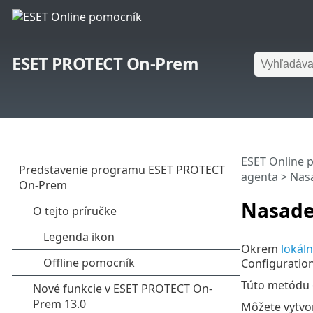
ESET PROTECT On-Prem
ESET Online 
agenta
> Nas
Nasade
Okrem
lokál
Configuration
Túto metódu 
Môžete vytvo