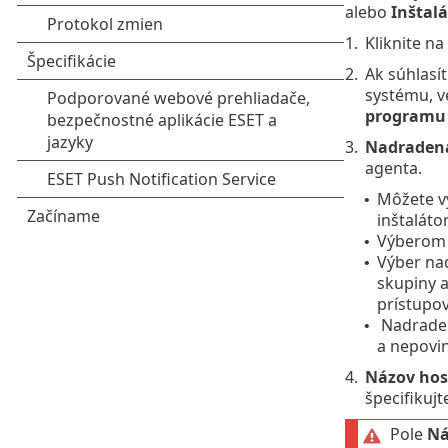
alebo
Inštalá
1.
Kliknite na
2.
Ak súhlasí
systému, ve
programu 
3.
Nadraden
agenta.
Môžete vy
•
inštaláto
Výberom n
•
Výber nad
•
skupiny 
prístupov
Nadradená
•
a nepovin
4.
Názov host
špecifikujt
Pole
Ná