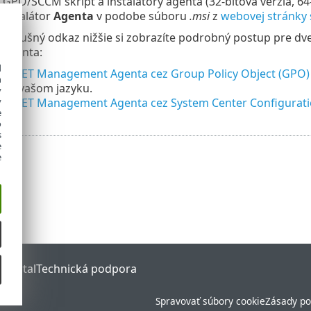
si GPO/SCCM skript a inštalátory agenta (32‑bitová verzia, 
 inštalátor
Agenta
v podobe súboru
.msi
z
webovej stránky 
príslušný odkaz nižšie si zobrazíte podrobný postup pre 
Agenta:
d
e ESET Management Agenta cez Group Policy Object (GPO)
h
 vo vašom jazyku.
y
e ESET Management Agenta cez System Center Configurat
y
e
o
s
e
e
 Portal
Technická podpora
Spravovať súbory cookie
Zásady po