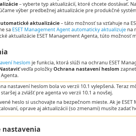
alizácie
– vyberte typ aktualizácií, ktoré chcete dostávať. 
čame výber predbežnej aktualizácie pre produkčné systém
utomatické aktualizácie
– táto možnosť sa vzťahuje na E
ne sa
ESET Management Agent automaticky aktualizuje
na n
cké aktualizácie ESET Management Agenta, túto možnosť m
ia
avení heslom
je funkcia, ktorá slúži na ochranu ESET Man
Nastaviť
vedľa položky
Ochrana nastavení heslom
zapnet
Agenta.
a nastavení heslom bola vo verzii 10.1 vylepšená. Teraz môž
 staršej a zvlášť pre agenta vo verzii 10.1 a novšej.
vené heslo si uschovajte na bezpečnom mieste. Ak je ESET
alovaní, oprave aj aktualizácii (so zmenami) musíte zadať h
é nastavenia