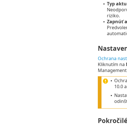
Typ aktu
•
Neodporú
riziko.
Zapnúť a
•
Predvole
automati
Nastaven
Ochrana nast
Kliknutím na
Management 
Ochran
•
10.0 a
Nasta
•
odinšt
Pokročil