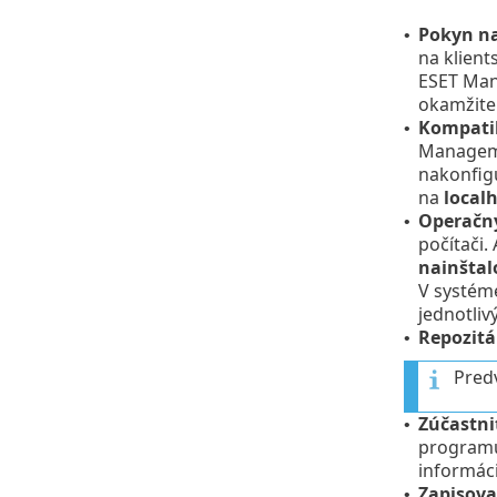
Pokyn n
•
na klien
ESET Man
okamžite
Kompatib
•
Manageme
nakonfig
na
local
Operačn
•
počítači.
nainštal
V systéme
jednotliv
Repozitá
•
Predv
Zúčastni
•
programu 
informáci
Zapisova
•