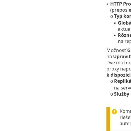
HTTP Pro
•
(preposi
Typ kon
o
Globá
▪
aktual
Rôzne
▪
na re
Možnosť
G
na
Upraviť
Dve možnost
proxy napr.
k dispozíc
Repliká
o
na serve
Služby
o
Komu
rieš
auten