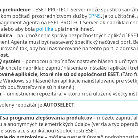
a prebudenie
– ESET PROTECT Server môže spustiť okamžit
tskom počítači prostredníctvom služby
EPNS
. Je to užitočné
agement Agenta na ESET PROTECT Server, ak napríklad chc
 alebo aby bola
politika
uplatnená ihneď.
ilita
– na umožnenie správy bezpečnostných aplikácií ESET 
nt Agenta musí byť nastavený špecifický načúvací port. Be
urované tak, aby boli nasmerované na tento port, a adresa
host
.
ý systém
– pomocou prepínačov nastavte hlásenia určitých
 Ak chcete napríklad zapnúť hlásenia o inštalácii aplikácií t
ované aplikácie, ktoré nie sú od spoločnosti ESET
. (Táto 
 Windows sú hlásené len aplikácie nainštalované pre všetký
ých používateľov nie sú hlásené.)
r
– umiestnenie repozitára, v ktorom sú uložené všetky inšt
olený repozitár je
AUTOSELECT
.
ť sa programu zlepšovania produktov
– môžete zapnúť al
a anonymných telemetrických údajov (verzia a typ operačné
e súvisiace s aplikáciou) spoločnosti ESET.
nie do protokolov
– môžete nastaviť úroveň podrobnosti pr