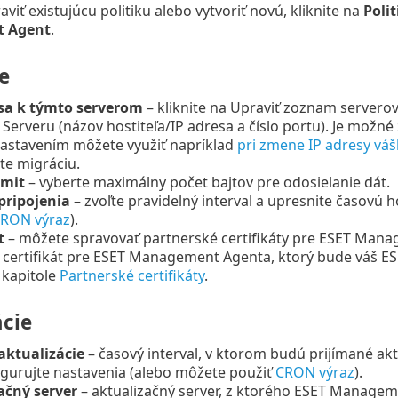
viť existujúcu politiku alebo vytvoriť novú, kliknite na
Polit
 Agent
.
e
 sa k týmto serverom
– kliknite na Upraviť zoznam servero
erveru (názov hostiteľa/IP adresa a číslo portu). Je možné
nastavením môžete využiť napríklad
pri zmene IP adresy vá
te migráciu.
imit
– vyberte maximálny počet bajtov pre odosielanie dát.
pripojenia
– zvoľte pravidelný interval a upresnite časovú 
RON výraz
).
t
– môžete spravovať partnerské certifikáty pre ESET Mana
e certifikát pre ESET Management Agenta, ktorý bude váš E
 kapitole
Partnerské certifikáty
.
ácie
aktualizácie
– časový interval, v ktorom budú prijímané aktu
igurujte nastavenia (alebo môžete použiť
CRON výraz
).
ačný server
– aktualizačný server, z ktorého ESET Manageme