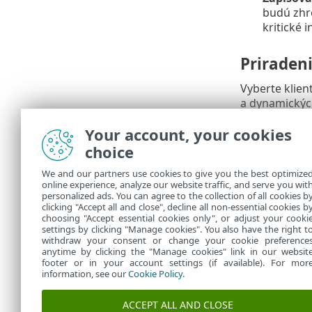
budú zhr
kritické 
Priraden
Vyberte klien
a dynamických
a kliknite na
Your account, your cookies
choice
Súhrn
We and our partners use cookies to give you the best optimize
Skontrolujte n
online experience, analyze our website traffic, and serve you wit
Môžete si vyž
personalized ads. You can agree to the collection of all cookies b
clicking "Accept all and close", decline all non-essential cookies b
na
Počítače
>
choosing "Accept essential cookies only", or adjust your cooki
settings by clicking "Manage cookies". You also have the right t
withdraw your consent or change your cookie preference
anytime by clicking the "Manage cookies" link in our websit
footer or in your account settings (if available). For mor
information, see our
Cookie Policy
.
ACCEPT ALL AND CLOSE