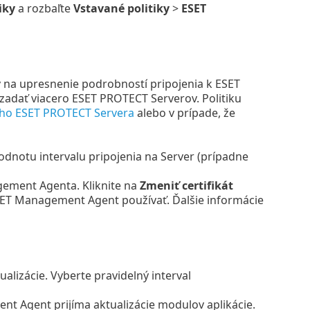
iky
a rozbaľte
Vstavané politiky
>
ESET
v na upresnenie podrobností pripojenia k ESET
 zadať viacero ESET PROTECT Serverov. Politiku
šho ESET PROTECT Servera
alebo v prípade, že
hodnotu intervalu pripojenia na Server (prípadne
gement Agenta. Kliknite na
Zmeniť certifikát
SET Management Agent používať. Ďalšie informácie
alizácie. Vyberte pravidelný interval
nt Agent prijíma aktualizácie modulov aplikácie.