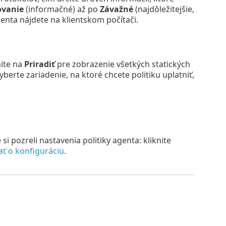
ovanie
(informačné) až po
Závažné
(najdôležitejšie,
ta nájdete na klientskom počítači.
nite na
Priradiť
pre zobrazenie všetkých statických
berte zariadenie, na ktoré chcete politiku uplatniť,
i pozreli nastavenia politiky agenta: kliknite
ať o konfiguráciu
.