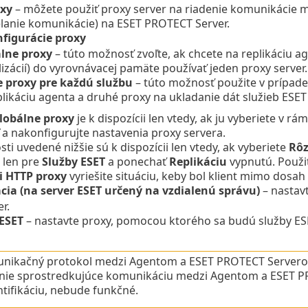
xy
– môžete použiť proxy server na riadenie komunikácie me
elanie komunikácie) na ESET PROTECT Server.
figurácie proxy
lne proxy
– túto možnosť zvoľte, ak chcete na replikáciu ag
izácií) do vyrovnávacej pamäte používať jeden proxy server.
 proxy pre každú službu
– túto možnosť použite v prípade,
plikáciu agenta a druhé proxy na ukladanie dát služieb ESET 
lobálne proxy
je k dispozícii len vtedy, ak ju vyberiete v rá
a nakonfigurujte nastavenia proxy servera.
i uvedené nižšie sú k dispozícii len vtedy, ak vyberiete
Rôz
 len pre
Služby ESET
a ponechať
Replikáciu
vypnutú. Použ
ii HTTP proxy
vyriešite situáciu, keby bol klient mimo dosah
cia (na server ESET určený na vzdialenú správu)
– nastav
r.
 ESET
– nastavte proxy, pomocou ktorého sa budú služby ES
nikačný protokol medzi Agentom a ESET PROTECT Serverom
enie sprostredkujúce komunikáciu medzi Agentom a ESET PR
tifikáciu, nebude funkčné.