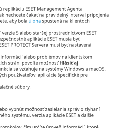
ú replikáciu ESET Management Agenta
, ak nechcete čakať na pravidelný interval pripojenia
ete, aby bola
úloha
spustená na klientoch
verzie 5 alebo staršej prostredníctvom ESET
zpečnostné aplikácie ESET musia byť
 ESET PROTECT Servera musí byť nastavená
 informácií alebo problémov na klientskom
retích strán, povoľte možnosť
Hlásiť aj
funkcia sa vzťahuje na systémy Windows a macOS.
ch používateľov; aplikácie špecifické pre
alačné súbory.
ebo vypnúť možnosť zasielania správ o zlyhaní
ho systému, verzia aplikácie ESET a ďalšie
otokolov, čím určíte úroveň informácií, ktoré