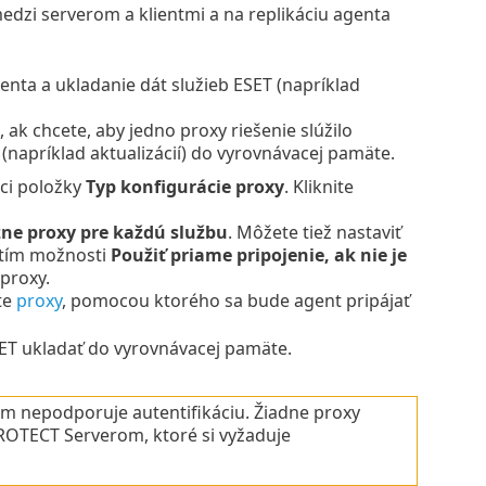
dzi serverom a klientmi a na replikáciu agenta
enta a ukladanie dát služieb ESET (napríklad
 ak chcete, aby jedno proxy riešenie slúžilo
(napríklad aktualizácií) do vyrovnávacej pamäte.
mci položky
Typ konfigurácie proxy
. Kliknite
ne proxy pre každú službu
. Môžete tiež nastaviť
itím možnosti
Použiť priame pripojenie, ak nie je
 proxy.
te
proxy
, pomocou ktorého sa bude agent pripájať
ET ukladať do vyrovnávacej pamäte.
 nepodporuje autentifikáciu. Žiadne proxy
OTECT Serverom, ktoré si vyžaduje