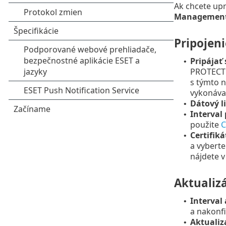
Ak chcete upra
Management
Pripojeni
Pripájať
•
PROTECT S
s týmto 
vykonáva
Dátový l
•
Interval 
•
použite
C
Certifiká
•
a vybert
nájdete v
Aktualiz
Interval 
•
a nakonf
Aktualiz
•