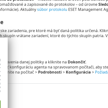
omažďované a zapisované do protokolov – od úrovne
Sled
informácie). Aktuálny
súbor protokolu
ESET Management Agen
ie
tske zariadenia, pre ktoré má byť daná politika určená. Klik
 skupín vrátane zariadení, ktoré do týchto skupín patria. Vy
OK
.
d
astavenia danej politiky a kliknite na
Dokončiť
.
h
iadať konfiguráciu agenta na spravovanom počítači, aby ste s
y
y
 kliknite na počítač >
Podrobnosti
>
Konfigurácia
>
Požiad
e
o
s
e
e