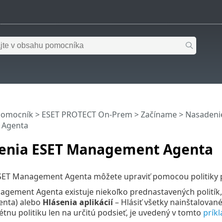
pomocník
>
ESET PROTECT On-Prem
>
Začíname
>
Nasadeni
 Agenta
enia ESET Management Agenta
SET Management Agenta môžete upraviť pomocou politiky
agement Agenta existuje niekoľko prednastavených politík,
enta) alebo
Hlásenia aplikácií
– Hlásiť všetky nainštalované
étnu politiku len na určitú podsieť, je uvedený v tomto
prík