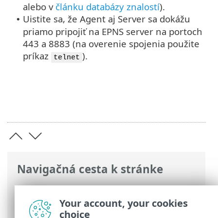
alebo v
článku databázy znalostí
).
Uistite sa, že Agent aj Server sa dokážu
•
priamo pripojiť na EPNS server na portoch
443 a 8883 (na overenie spojenia použite
príkaz
).
telnet
Navigačná cesta k stránke
ESET Online pomocník
>
ESET PROTECT
On-Prem
>
Špecifikácie
> ESET Push
Your account, your cookies
Notification Service
choice