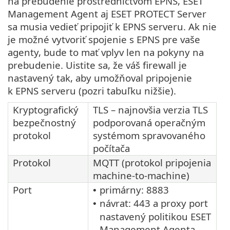
na prebudenie prostredníctvom EPNS, ESET
Management Agent aj ESET PROTECT Server
sa musia vedieť pripojiť k EPNS serveru. Ak nie
je možné vytvoriť spojenie s EPNS pre vaše
agenty, bude to mať vplyv len na pokyny na
prebudenie. Uistite sa, že váš firewall je
nastavený tak, aby umožňoval pripojenie
k EPNS serveru (pozri tabuľku nižšie).
Kryptografický
TLS – najnovšia verzia TLS
bezpečnostný
podporovaná operačným
protokol
systémom spravovaného
počítača
Protokol
MQTT (protokol pripojenia
machine-to-machine)
Port
primárny: 8883
•
návrat: 443 a proxy port
•
nastavený politikou ESET
Management Agenta