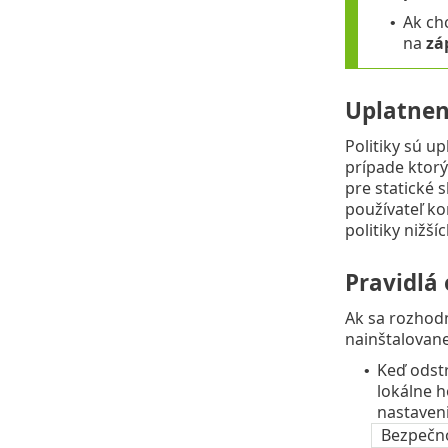
Ak ch
•
na
zá
Uplatneni
Politiky sú u
prípade ktorý
pre statické 
používateľ ko
politiky nižší
Pravidlá 
Ak sa rozhodn
nainštalovane
Keď odstr
•
lokálne h
nastaveni
Bezpečno