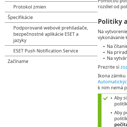
Pomocou poli
rozdiel od po
Politiky 
Na vytvorenie
vykonávanie k
Na čítani
•
Na priraď
•
Na vytvár
•
Prezrite si
zo
Ikona zámku
Automatických
k nim nemá p
Aby s
•
polití
Aby p
•
polití
počít