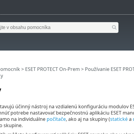
pomocník
>
ESET PROTECT On-Prem
>
Používanie ESET PR
ky
y
stavujú účinný nástroj na vzdialenú konfiguráciu modulov 
hnúť potrebe nastavovať bezpečnostnú aplikáciu ESET manuá
iamo na individuálne
počítače
, ako aj na skupiny (
statické
a
o skupine.