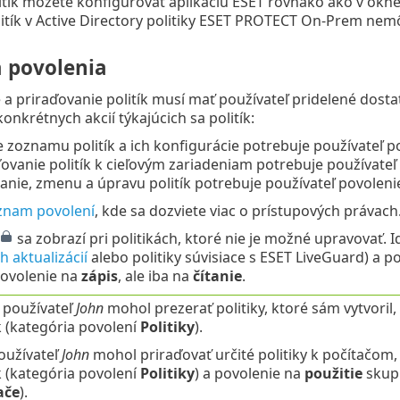
tík môžete konfigurovať aplikáciu ESET rovnako ako v okn
litík v Active Directory politiky ESET PROTECT On-Prem nemô
a povolenia
 a priraďovanie politík musí mať používateľ pridelené dost
onkrétnych akcií týkajúcich sa politík:
e zoznamu politík a ich konfigurácie potrebuje používateľ 
ovanie politík k cieľovým zariadeniam potrebuje používateľ
anie, zmenu a úpravu politík potrebuje používateľ povolen
znam povolení
, kde sa dozviete viac o prístupových právach
sa zobrazí pri politikách, ktoré nie je možné upravovať. Id
 aktualizácií
alebo politiky súvisiace s ESET LiveGuard) a p
ovolenie na
zápis
, ale iba na
čítanie
.
i používateľ
John
mohol prezerať politiky, ktoré sám vytvoril
k (kategória povolení
Politiky
).
oužívateľ
John
mohol priraďovať určité politiky k počítačom
k (kategória povolení
Politiky
) a povolenie na
použitie
skupí
ače
).