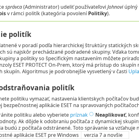
ce
správca
(Administrator) udeliť používateľovi
Johnovi
úplný 
pis
v rámci politík (kategória povolení
Politiky
).
e politík
platnené v poradí podľa hierarchickej štruktúry statických s
ch sú najskôr prechádzané podradené skupiny. Vďaka tomut
skupiny a politiky so špecifickým nastavením môžete prira
nzoly ESET PROTECT On-Prem, ktorý má prístup do skupín nac
ch skupín. Algoritmus je podrobnejšie vysvetlený v časti
Upla
odstraňovania politík
ete politiku vymazať, nastavenia klientskych počítačov budú
j bezpečnostnej aplikácie ESET na spravovaných počítačoch
ánite politiku alebo vyberiete
príznak
Neaplikovať
, kon
odnoty. Ak dôjde k odobraniu počítača z dynamickej skupiny,
a budú z počítača odstránené. Toto správanie sa vzťahuje n
stné aplikácie ESET pre Windows
verzia 7 a novšie