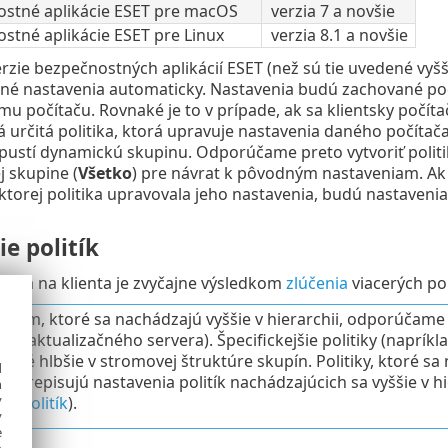
stné aplikácie ESET pre macOS
verzia 7 a novšie
stné aplikácie ESET pre Linux
verzia 8.1 a novšie
erzie bezpečnostných aplikácií ESET (než sú tie uvedené vyšš
é nastavenia automaticky. Nastavenia budú zachované podľa
mu počítaču. Rovnaké je to v prípade, ak sa klientsky počít
 určitá politika, ktorá upravuje nastavenia daného počítača
pustí dynamickú skupinu. Odporúčame preto vytvoriť politik
 skupine (
Všetko
) pre návrat k pôvodným nastaveniam. Ak
ktorej politika upravovala jeho nastavenia, budú nastaven
e politík
tnená na klienta je zvyčajne výsledkom
zlúčenia
viacerých poli
inám, ktoré sa nachádzajú vyššie v hierarchii, odporúčame p
nia aktualizačného servera). Špecifickejšie politiky (napríkl
vané hlbšie v stromovej štruktúre skupín. Politiky, ktoré sa n
d
ní prepisujú nastavenia politík nachádzajúcich sa vyššie v h
h
y
ov politík
).
y
e