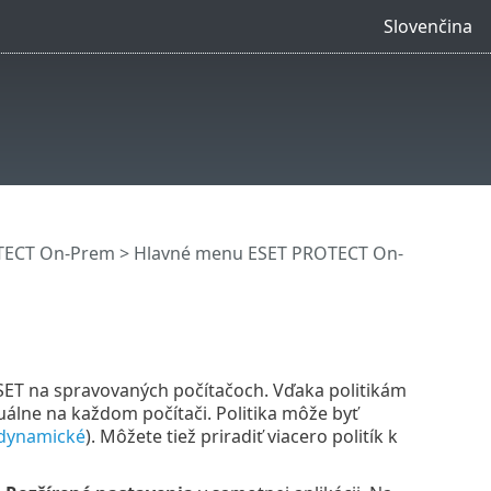
Slovenčina
OTECT On-Prem
>
Hlavné menu ESET PROTECT On-
ESET na spravovaných počítačoch. Vďaka politikám
lne na každom počítači. Politika môže byť
dynamické
). Môžete tiež priradiť viacero politík k