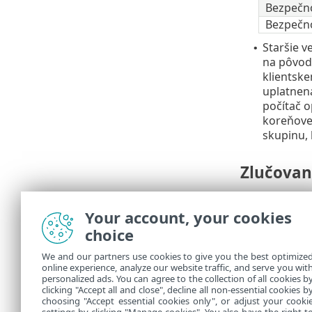
Bezpečno
Bezpečno
Staršie v
•
na pôvodn
klientske
uplatnená
počítač o
koreňovej
skupinu, 
Zlučovani
Politika upla
Your account, your cookies
Ku skup
choice
nastave
priraďo
We and our partners use cookies to give you the best optimize
zlučova
online experience, analyze our website traffic, and serve you wit
personalized ads. You can agree to the collection of all cookies b
príznak
clicking "Accept all and close", decline all non-essential cookies b
choosing "Accept essential cookies only", or adjust your cooki