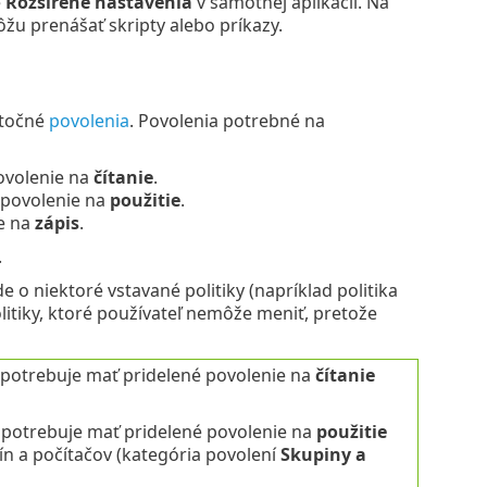
e
Rozšírené nastavenia
v samotnej aplikácii. Na
žu prenášať skripty alebo príkazy.
atočné
povolenia
. Povolenia potrebné na
povolenie na
čítanie
.
 povolenie na
použitie
.
ie na
zápis
.
.
e o niektoré vstavané politiky (napríklad politika
olitiky, ktoré používateľ nemôže meniť, pretože
, potrebuje mať pridelené povolenie na
čítanie
, potrebuje mať pridelené povolenie na
použitie
n a počítačov (kategória povolení
Skupiny a