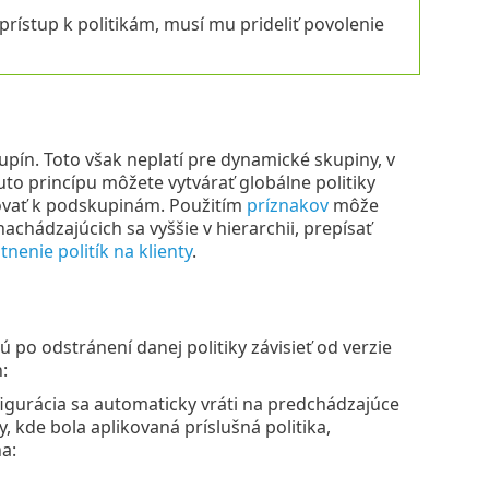
prístup k politikám, musí mu prideliť povolenie
kupín. Toto však neplatí pre dynamické skupiny, v
o princípu môžete vytvárať globálne politiky
ďovať k podskupinám. Použitím
príznakov
môže
hádzajúcich sa vyššie v hierarchii, prepísať
tnenie politík na klienty
.
 po odstránení danej politiky závisieť od verzie
:
figurácia sa automaticky vráti na predchádzajúce
 kde bola aplikovaná príslušná politika,
a: