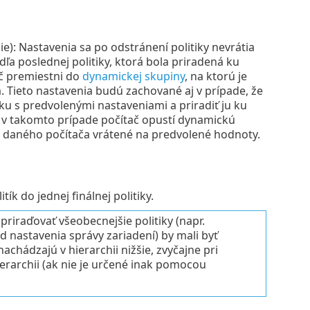
ie): Nastavenia sa po odstránení politiky nevrátia
 poslednej politiky, ktorá bola priradená ku
ač premiestni do
dynamickej skupiny
, na ktorú je
. Tieto nastavenia budú zachované aj v prípade, že
u s predvolenými nastaveniami a priradiť ju ku
 v takomto prípade počítač opustí dynamickú
ia daného počítača vrátené na predvolené hodnoty.
tík do jednej finálnej politiky.
riraďovať všeobecnejšie politiky (napr.
ad nastavenia správy zariadení) by mali byť
achádzajú v hierarchii nižšie, zvyčajne pri
ierarchii (ak nie je určené inak pomocou