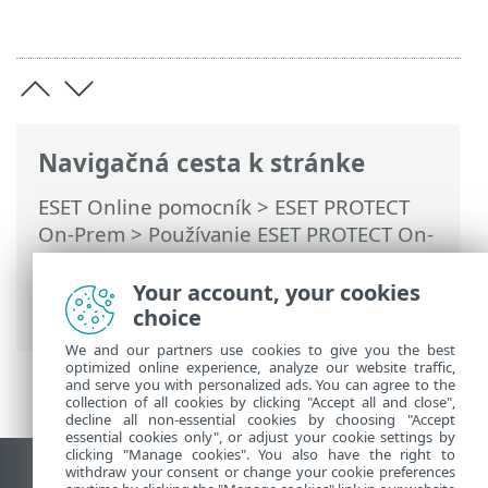
Navigačná cesta k stránke
ESET Online pomocník
>
ESET PROTECT
On-Prem
>
Používanie ESET PROTECT On-
Prem
>
Hlavné menu ESET PROTECT On-
Prem
>
Politiky
> Vytvorenie novej
Your account, your cookies
politiky
choice
We and our partners use cookies to give you the best
optimized online experience, analyze our website traffic,
and serve you with personalized ads. You can agree to the
collection of all cookies by clicking "Accept all and close",
decline all non-essential cookies by choosing "Accept
essential cookies only", or adjust your cookie settings by
clicking "Manage cookies". You also have the right to
withdraw your consent or change your cookie preferences
Zobraziť stránku ako na počítači