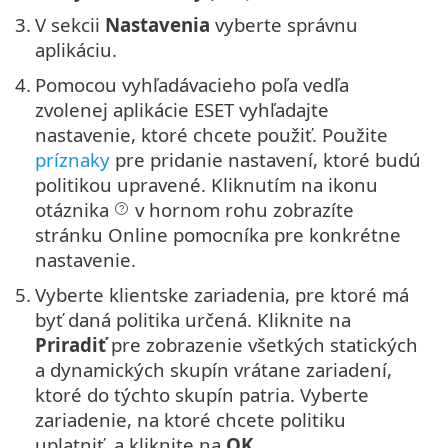
3.
V sekcii
Nastavenia
vyberte správnu
aplikáciu.
4.
Pomocou vyhľadávacieho poľa vedľa
zvolenej aplikácie ESET vyhľadajte
nastavenie, ktoré chcete použiť. Použite
príznaky
pre pridanie nastavení, ktoré budú
politikou upravené. Kliknutím na ikonu
otáznika
v hornom rohu zobrazíte
stránku Online pomocníka pre konkrétne
nastavenie.
5.
Vyberte klientske zariadenia, pre ktoré má
byť daná politika určená. Kliknite na
Priradiť
pre zobrazenie všetkých statických
a dynamických skupín vrátane zariadení,
ktoré do týchto skupín patria. Vyberte
zariadenie, na ktoré chcete politiku
uplatniť, a kliknite na
OK
.