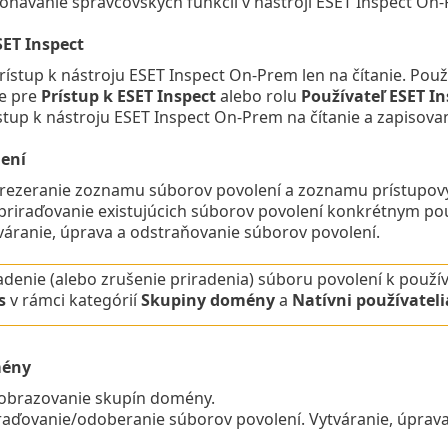
onávanie správcovských funkcií v nástroji ESET Inspect On
SET Inspect
rístup k nástroju ESET Inspect On-Prem len na čítanie.
Použ
ie pre
Prístup k ESET Inspect
alebo rolu
Používateľ ESET In
stup k nástroju ESET Inspect On-Prem na čítanie a zapisovan
ení
rezeranie zoznamu súborov povolení a zoznamu prístupový
priraďovanie existujúcich súborov povolení konkrétnym pou
váranie, úprava a odstraňovanie súborov povolení.
adenie (alebo zrušenie priradenia) súboru povolení k použí
s
v rámci kategórií
Skupiny domény
a
Natívni používateli
mény
obrazovanie skupín domény.
raďovanie/odoberanie súborov povolení. Vytváranie, úprav