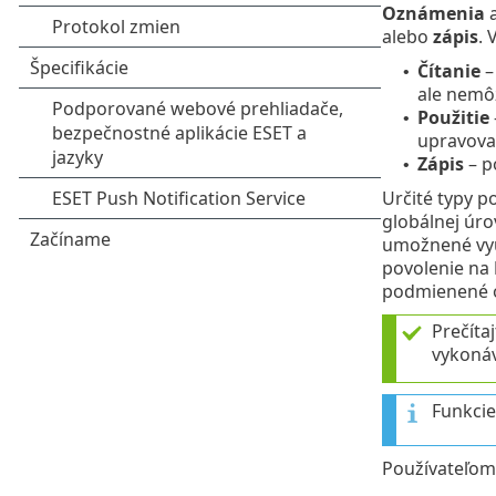
Oznámenia
a
alebo
zápis
. 
Čítanie
–
•
ale nemôž
Použitie
•
upravova
Zápis
– p
•
Určité typy p
globálnej úro
umožnené využ
povolenie na
podmienené o
Prečítaj
vykonáv
Funkcie
Používateľom 