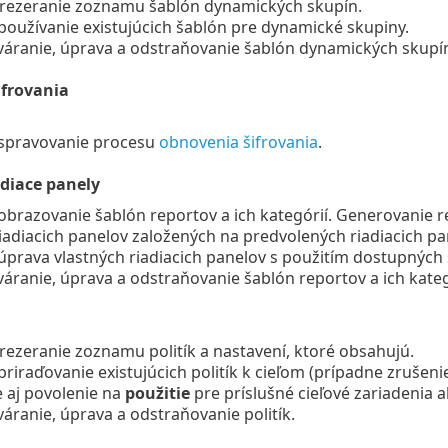
rezeranie zoznamu šablón dynamických skupín.
používanie existujúcich šablón pre dynamické skupiny.
váranie, úprava a odstraňovanie šablón dynamických skupí
frovania
spravovanie procesu
obnovenia šifrovania
.
adiace panely
obrazovanie šablón reportov a ich kategórií. Generovanie r
riadiacich panelov založených na predvolených riadiacich pa
úprava vlastných riadiacich panelov s použitím dostupných 
váranie, úprava a odstraňovanie šablón reportov a ich kate
rezeranie zoznamu politík a nastavení, ktoré obsahujú.
priraďovanie existujúcich politík k cieľom (prípadne zrušenie
e aj povolenie na
použitie
pre príslušné cieľové zariadenia a
váranie, úprava a odstraňovanie politík.