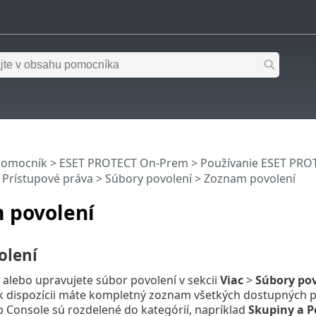
pomocník
>
ESET PROTECT On-Prem
>
Používanie ESET PR
>
Prístupové práva
>
Súbory povolení
> Zoznam povolení
 povolení
olení
 alebo upravujete súbor povolení v sekcii
Viac
>
Súbory pov
 k dispozícii máte kompletný zoznam všetkých dostupných p
Console sú rozdelené do kategórií, napríklad
Skupiny a P