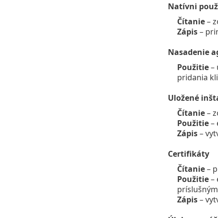
Natívni použ
Čítanie
– z
Zápis
– pri
Nasadenie a
Použitie
– 
pridania k
Uložené inšt
Čítanie
– z
Použitie
– 
Zápis
– vyt
Certifikáty
Čítanie
– p
Použitie
– 
príslušným
Zápis
– vyt