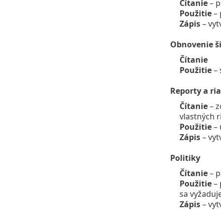
Čítanie
– p
Použitie
– 
Zápis
– vyt
Obnovenie ši
Čítanie
Použitie
– 
Reporty a ri
Čítanie
– z
vlastných 
Použitie
– 
Zápis
– vyt
Politiky
Čítanie
– p
Použitie
– 
sa vyžaduj
Zápis
– vyt