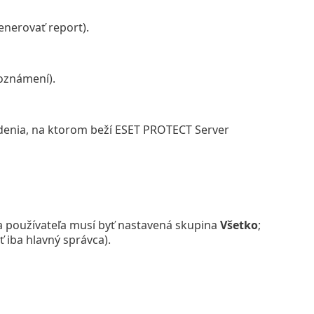
enerovať report).
oznámení).
enia, na ktorom beží ESET PROTECT Server
a používateľa musí byť nastavená skupina
Všetko
;
 iba hlavný správca).