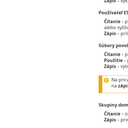
Zápis
– vyk
Používateľ E
Čítanie
– p
alebo vyšš
Zápis
– prí
Súbory povol
Čítanie
– p
Použitie
– 
Zápis
– vyt
Na prir
na
zápi
Skupiny do
Čítanie
– z
Zápis
– pri