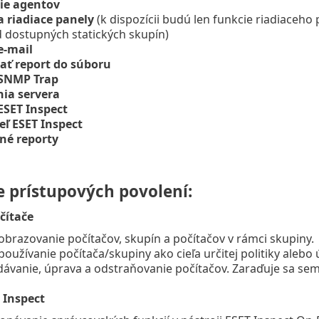
ie agentov
a riadiace panely
(k dispozícii budú len funkcie riadiaceho 
d dostupných statických skupín)
e-mail
ať report do súboru
 SNMP Trap
ia servera
ESET Inspect
eľ ESET Inspect
né reporty
e prístupových povolení:
čítače
obrazovanie počítačov, skupín a počítačov v rámci skupiny.
používanie počítača/skupiny ako cieľa určitej politiky alebo 
dávanie, úprava a odstraňovanie počítačov. Zaraďuje sa se
 Inspect