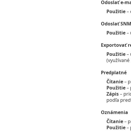
Odoslať e-ma
Použitie
– 
Odoslať SNM
Použitie
– 
Exportovať r
Použitie
– 
(využívané 
Predplatné
Čítanie
– p
Použitie
– 
Zápis
– pri
podľa pred
Oznámenia
Čítanie
– p
Použitie
– 