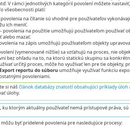
tď. V rámci jednotlivých kategórií povolení môžete nastaviť
Vo všeobecnosti platí:
 povolenia na čítanie sú vhodné pre používateľov vykonávajú
u ich meniť.
– povolenia na použitie umožňujú používateľom používať obj
ť alebo mazať.
ovolenia na zápis umožňujú používateľom objekty upravovať
ovolení (vymenované nižšie) sa vzťahujú na proces, nie obje
vni bez ohľadu na to, na ktorú statickú skupinu sa konkrétn
ívať určitý proces, môže ho využívať len pre tie objekty, p
Export reportu do súboru
umožňuje využívať funkciu expor
statnými povoleniami.
te si náš
článok databázy znalostí obsahujúci príklady úloh
ať úlohy.
, ku ktorým aktuálny používateľ nemá prístupové práva, sú
môžu byť pridelené povolenia pre nasledujúce procesy: