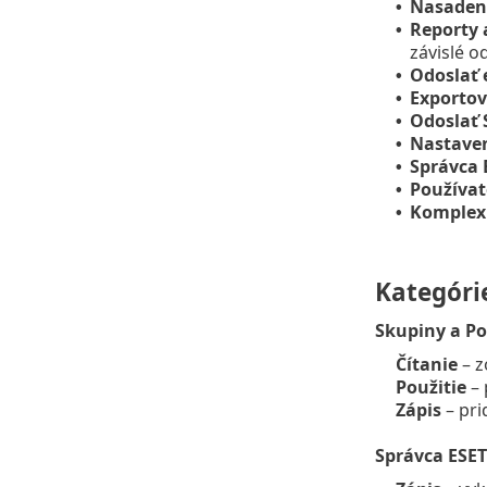
Nasaden
•
Reporty 
•
závislé o
Odoslať 
•
Exportov
•
Odoslať
•
Nastaven
•
Správca 
•
Používat
•
Komplex
•
Kategóri
Skupiny a Po
Čítanie
– z
Použitie
– 
Zápis
– pri
Správca ESET