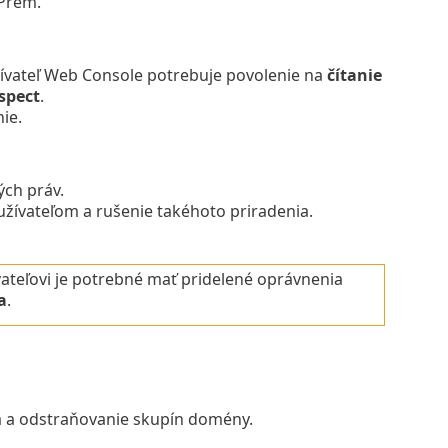
-Prem.
ívateľ Web Console potrebuje povolenie na
čítanie
spect
.
ie.
ch práv.
žívateľom a rušenie takéhoto priradenia.
vateľovi je potrebné mať pridelené oprávnenia
a
.
a a odstraňovanie skupín domény.