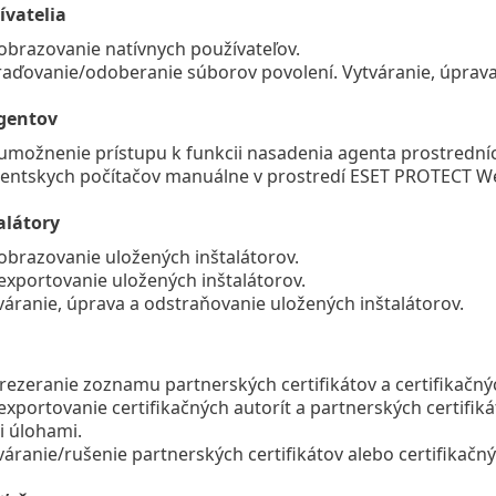
ívatelia
obrazovanie natívnych používateľov.
raďovanie/odoberanie súborov povolení. Vytváranie, úprava
gentov
umožnenie prístupu k funkcii nasadenia agenta prostredn
lientskych počítačov manuálne v prostredí ESET PROTECT W
alátory
obrazovanie uložených inštalátorov.
exportovanie uložených inštalátorov.
váranie, úprava a odstraňovanie uložených inštalátorov.
rezeranie zoznamu partnerských certifikátov a certifikačnýc
exportovanie certifikačných autorít a partnerských certifikát
i úlohami.
váranie/rušenie partnerských certifikátov alebo certifikačný