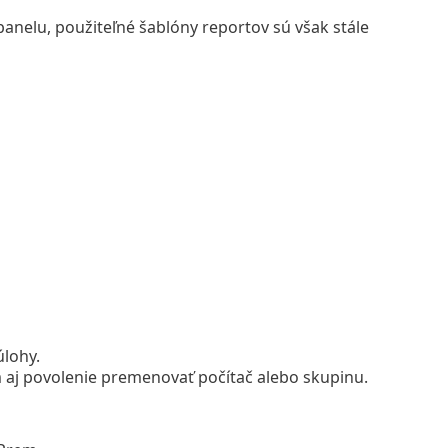
panelu, použiteľné šablóny reportov sú však stále
úlohy.
m aj povolenie premenovať počítač alebo skupinu.