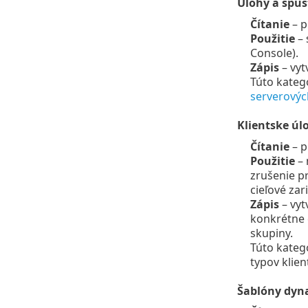
Úlohy a spúš
Čítanie
– p
Použitie
– 
Console).
Zápis
– vyt
Túto kateg
serverovýc
Klientske úl
Čítanie
– p
Použitie
– 
zrušenie pr
cieľové zar
Zápis
– vyt
konkrétne c
skupiny.
Túto kateg
typov klien
Šablóny dyn