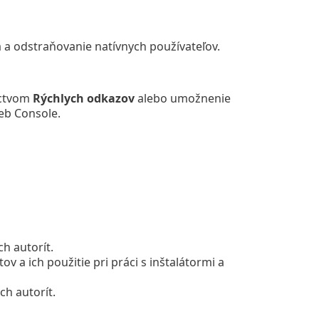
 a odstraňovanie natívnych používateľov.
íctvom
Rýchlych odkazov
alebo umožnenie
eb Console.
h autorít.
ov a ich použitie pri práci s inštalátormi a
ch autorít.