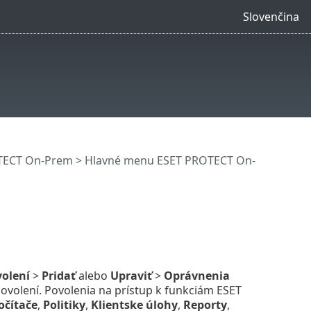
Slovenčina
OTECT On-Prem
>
Hlavné menu ESET PROTECT On-
olení
>
Pridať
alebo
Upraviť
>
Oprávnenia
ovolení. Povolenia na prístup k funkciám ESET
očítače
,
Politiky
,
Klientske úlohy
,
Reporty
,