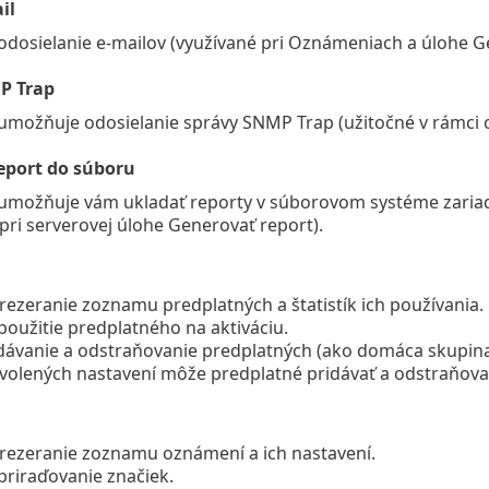
il
odosielanie e‑mailov (využívané pri Oznámeniach a úlohe G
P Trap
umožňuje odosielanie správy SNMP Trap (užitočné v rámci 
eport do súboru
umožňuje vám ukladať reporty v súborovom systéme zariad
pri serverovej úlohe Generovať report).
rezeranie zoznamu predplatných a štatistík ich používania.
použitie predplatného na aktiváciu.
dávanie a odstraňovanie predplatných (ako domáca skupin
volených nastavení môže predplatné pridávať a odstraňovať
rezeranie zoznamu oznámení a ich nastavení.
priraďovanie značiek.