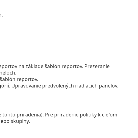
n.
eportov na základe šablón reportov. Prezeranie
neloch.
šablón reportov.
górií. Upravovanie predvolených riadiacich panelov.
 tohto priradenia). Pre priradenie politiky k cieľom
lebo skupiny.