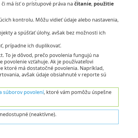
, či má ísť o prístupové práva na
čítanie
,
použitie
cich kontrolu. Môžu vidieť údaje alebo nastavenia,
ekty a spúšťať úlohy, avšak bez možnosti ich
, prípadne ich duplikovať.
kt. To je dôvod, prečo povolenia fungujú na
e povolenie vzťahuje. Ak je používateľovi
re ktoré má dostatočné povolenia. Napríklad,
tovania, avšak údaje obsiahnuté v reporte sú
 a súborov povolení
, ktoré vám pomôžu úspešne
 nedostupné (neaktívne).