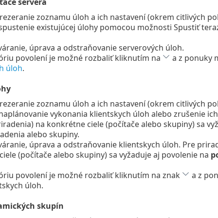
ťače servera
rezeranie zoznamu úloh a ich nastavení (okrem citlivých polo
spustenie existujúcej úlohy pomocou možnosti Spustiť tera
váranie, úprava a odstraňovanie serverových úloh.
óriu povolení je možné rozbaliť kliknutím na
a z ponuky m
h úloh
.
ohy
rezeranie zoznamu úloh a ich nastavení (okrem citlivých polo
naplánovanie vykonania klientskych úloh alebo zrušenie ich
iradenia) na konkrétne ciele (počítače alebo skupiny) sa vyž
iadenia alebo skupiny.
váranie, úprava a odstraňovanie klientskych úloh. Pre prira
iele (počítače alebo skupiny) sa vyžaduje aj povolenie na
p
óriu povolení je možné rozbaliť kliknutím na znak
a z pon
tskych úloh.
amických skupín