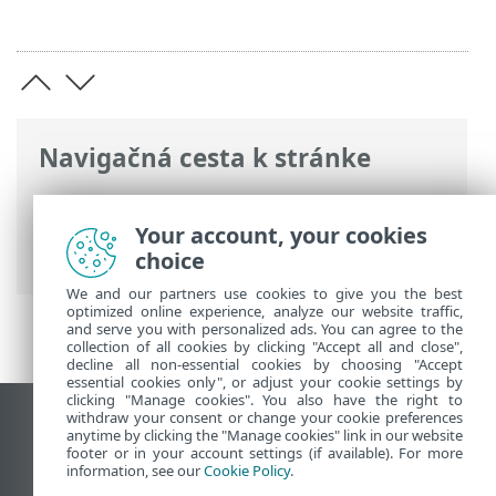
Navigačná cesta k stránke
ESET Online pomocník
>
ESET PROTECT
On-Prem
>
ESET PROTECT On-Prem REST
Your account, your cookies
API
choice
We and our partners use cookies to give you the best
optimized online experience, analyze our website traffic,
and serve you with personalized ads. You can agree to the
collection of all cookies by clicking "Accept all and close",
decline all non-essential cookies by choosing "Accept
essential cookies only", or adjust your cookie settings by
clicking "Manage cookies". You also have the right to
withdraw your consent or change your cookie preferences
Zobraziť stránku ako na počítači
anytime by clicking the "Manage cookies" link in our website
footer or in your account settings (if available). For more
End of Life
information, see our
Cookie Policy
.
Databáza znalostí ESET