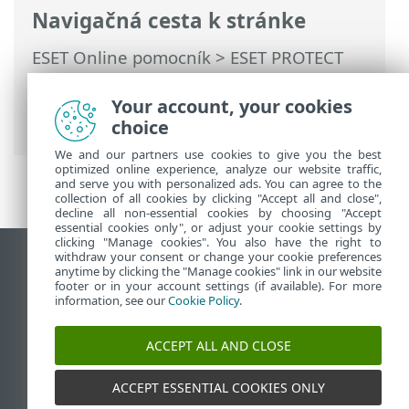
Navigačná cesta k stránke
ESET Online pomocník
>
ESET PROTECT
On-Prem
>
Používanie ESET PROTECT On-
Prem
>
Hlavné menu ESET PROTECT On-
Your account, your cookies
Prem
> Viac > Protokol auditu
choice
We and our partners use cookies to give you the best
optimized online experience, analyze our website traffic,
and serve you with personalized ads. You can agree to the
collection of all cookies by clicking "Accept all and close",
decline all non-essential cookies by choosing "Accept
essential cookies only", or adjust your cookie settings by
clicking "Manage cookies". You also have the right to
withdraw your consent or change your cookie preferences
Zobraziť stránku ako na počítači
anytime by clicking the "Manage cookies" link in our website
footer or in your account settings (if available). For more
End of Life
information, see our
Cookie Policy
.
Databáza znalostí ESET
ESET Fórum
ACCEPT ALL AND CLOSE
ESET Status Portal
Technická podpora
ACCEPT ESSENTIAL COOKIES ONLY