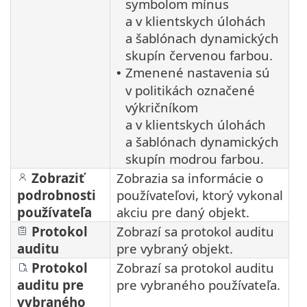
symbolom mínus
a v klientskych úlohách
a šablónach dynamických
skupín červenou farbou.
Zmenené nastavenia sú
•
v politikách označené
výkričníkom
a v klientskych úlohách
a šablónach dynamických
skupín modrou farbou.
Zobraziť
Zobrazia sa informácie o
podrobnosti
používateľovi, ktorý vykonal
používateľa
akciu pre daný objekt.
Protokol
Zobrazí sa protokol auditu
auditu
pre vybraný objekt.
Protokol
Zobrazí sa protokol auditu
auditu pre
pre vybraného používateľa.
vybraného