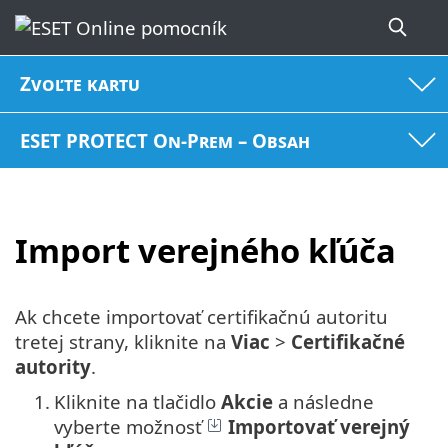
Zvoľte kartu
ESET PROTECT On-Prem – Obsah
Import verejného kľúča
Ak chcete importovať certifikačnú autoritu
tretej strany, kliknite na
Viac
>
Certifikačné
autority
.
1.
Kliknite na tlačidlo
Akcie
a následne
vyberte možnosť
Importovať verejný