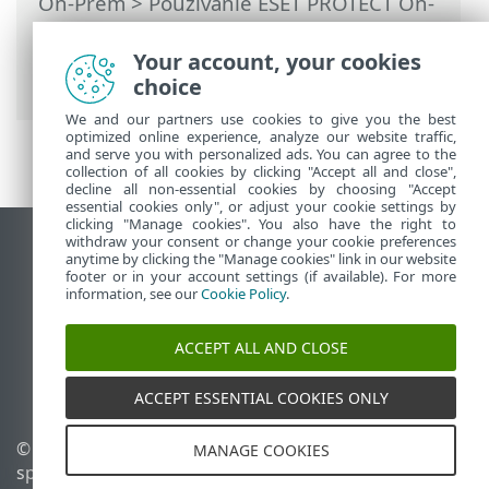
On-Prem
>
Používanie ESET PROTECT On-
Prem
>
Hlavné menu ESET PROTECT On-
Prem
> Viac >
Certifikáty
>
Certifikačné
Your account, your cookies
autority
> Import verejného kľúča
choice
We and our partners use cookies to give you the best
optimized online experience, analyze our website traffic,
and serve you with personalized ads. You can agree to the
collection of all cookies by clicking "Accept all and close",
decline all non-essential cookies by choosing "Accept
essential cookies only", or adjust your cookie settings by
clicking "Manage cookies". You also have the right to
withdraw your consent or change your cookie preferences
Zobraziť stránku ako na počítači
anytime by clicking the "Manage cookies" link in our website
footer or in your account settings (if available). For more
End of Life
information, see our
Cookie Policy
.
Databáza znalostí ESET
ESET Fórum
ACCEPT ALL AND CLOSE
ESET Status Portal
Technická podpora
ACCEPT ESSENTIAL COOKIES ONLY
© 1992 - 2026 ESET,
Spravovať súbory cookie
MANAGE COOKIES
spol. s r. o. Všetky práva
Zásady používania súborov