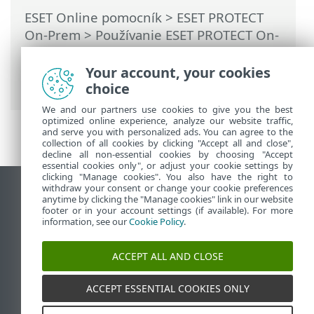
ESET Online pomocník
>
ESET PROTECT
On-Prem
>
Používanie ESET PROTECT On-
Prem
>
Hlavné menu ESET PROTECT On-
Prem
> Viac >
Certifikáty
> Partnerské
Your account, your cookies
certifikáty
choice
We and our partners use cookies to give you the best
optimized online experience, analyze our website traffic,
and serve you with personalized ads. You can agree to the
collection of all cookies by clicking "Accept all and close",
decline all non-essential cookies by choosing "Accept
essential cookies only", or adjust your cookie settings by
clicking "Manage cookies". You also have the right to
withdraw your consent or change your cookie preferences
Zobraziť stránku ako na počítači
anytime by clicking the "Manage cookies" link in our website
footer or in your account settings (if available). For more
End of Life
information, see our
Cookie Policy
.
Databáza znalostí ESET
ESET Fórum
ACCEPT ALL AND CLOSE
ESET Status Portal
Technická podpora
ACCEPT ESSENTIAL COOKIES ONLY