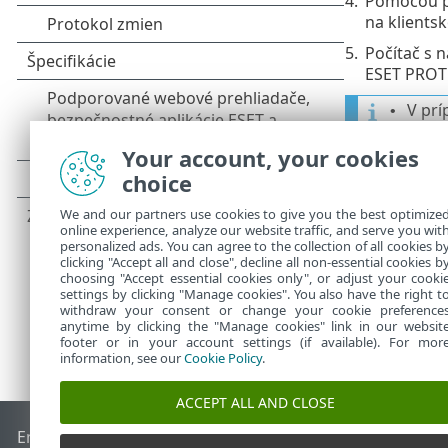
4.
Pomocou p
na klients
5.
Počítač s 
ESET PROT
V prí
•
prob
Your account, your cookies
ESET 
•
choice
počít
We and our partners use cookies to give you the best optimize
online experience, analyze our website traffic, and serve you wit
personalized ads. You can agree to the collection of all cookies b
clicking "Accept all and close", decline all non-essential cookies b
choosing "Accept essential cookies only", or adjust your cooki
settings by clicking "Manage cookies". You also have the right t
withdraw your consent or change your cookie preference
anytime by clicking the "Manage cookies" link in our websit
footer or in your account settings (if available). For mor
information, see our
Cookie Policy
.
ACCEPT ALL AND CLOSE
End of Life
Databáza znalostí ESET
ESET Fórum
ESET Status