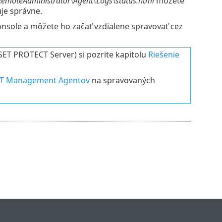
emoteAdministrator\Agent\Logs\status.html
môžete
je správne.
sole a môžete ho začať vzdialene spravovať cez
SET PROTECT Server) si pozrite kapitolu
Riešenie
SET Management Agentov
na spravovaných