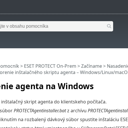
pomocník
>
ESET PROTECT On-Prem
>
Začíname
>
Nasadeni
orenie inštalačného skriptu agenta – Windows/Linux/macO
nie agenta na Windows
i inštalačný skript agenta do klientskeho počítača.
 súbor
PROTECTAgentinstaller.bat
z archívu
PROTECTAgentinstall
liknutím na rozbalený dávkový súbor spustite inštaláciu 