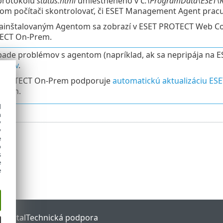
rotokolu
status.html
umiestneného v
C:\ProgramData\ESET\R
kom počítači skontrolovať, či ESET Management Agent pracu
nainštalovaným Agentom sa zobrazí v ESET PROTECT Web Con
ECT On-Prem.
pade problémov s agentom (napríklad, ak sa nepripája na E
lémov
.
PROTECT On-Prem podporuje
automatickú aktualizáciu E
ačoch.
d
h
y
y
e
o
s
e
e
 Portal
Technická podpora