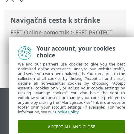
Navigačná cesta k stránke
ESET Online pomocník
>
ESET PROTECT
On-Prem
>
Začíname
>
ESET PROTECT
Web Console
> Prehliadka ESET PROTECT
Your account, your cookies
On-Prem
choice
We and our partners use cookies to give you the best
optimized online experience, analyze our website traffic,
and serve you with personalized ads. You can agree to the
collection of all cookies by clicking "Accept all and close",
decline all non-essential cookies by choosing "Accept
essential cookies only", or adjust your cookie settings by
clicking "Manage cookies". You also have the right to
withdraw your consent or change your cookie preferences
Zobraziť stránku ako na počítači
anytime by clicking the "Manage cookies" link in our website
footer or in your account settings (if available). For more
End of Life
information, see our
Cookie Policy
.
Databáza znalostí ESET
ESET Fórum
ACCEPT ALL AND CLOSE
ESET Status Portal