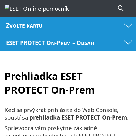
Zvoľte kartu
ESET PROTECT On-Prem – Obsah
Prehliadka ESET
PROTECT On-Prem
Keď sa prvýkrát prihlásite do Web Console,
spustí sa
prehliadka ESET PROTECT On-Prem
.
Sprievodca vám poskytne základné
vysvetlenie dôležitých častí ESET PROTECT