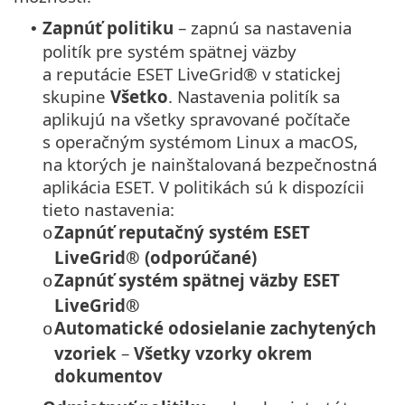
Zapnúť politiku
– zapnú sa nastavenia
•
politík pre systém spätnej väzby
a reputácie ESET LiveGrid® v statickej
skupine
Všetko
. Nastavenia politík sa
aplikujú na všetky spravované počítače
s operačným systémom Linux a macOS,
na ktorých je nainštalovaná bezpečnostná
aplikácia ESET. V politikách sú k dispozícii
tieto nastavenia:
Zapnúť reputačný systém ESET
o
LiveGrid® (odporúčané)
Zapnúť systém spätnej väzby ESET
o
LiveGrid®
Automatické odosielanie zachytených
o
vzoriek
–
Všetky vzorky okrem
dokumentov