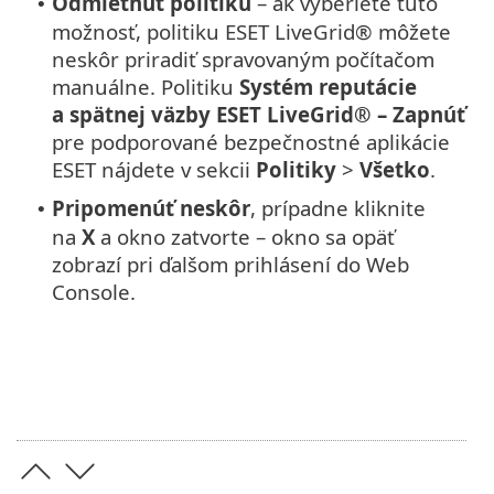
Odmietnuť politiku
– ak vyberiete túto
•
možnosť, politiku ESET LiveGrid® môžete
neskôr priradiť spravovaným počítačom
manuálne. Politiku
Systém reputácie
a spätnej väzby ESET LiveGrid® – Zapnúť
pre podporované bezpečnostné aplikácie
ESET nájdete v sekcii
Politiky
>
Všetko
.
Pripomenúť neskôr
, prípadne kliknite
•
na
X
a okno zatvorte – okno sa opäť
zobrazí pri ďalšom prihlásení do Web
Console.