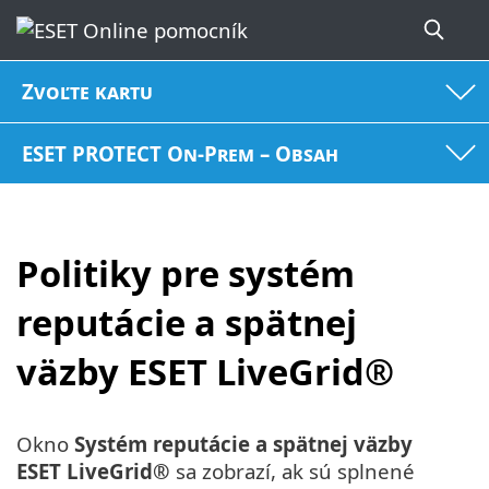
Zvoľte kartu
ESET PROTECT On-Prem – Obsah
Politiky pre systém
reputácie a spätnej
väzby ESET LiveGrid®
Okno
Systém reputácie a spätnej väzby
ESET LiveGrid®
sa zobrazí, ak sú splnené