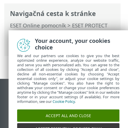
Navigačná cesta k stránke
ESET Online pomocník
>
ESET PROTECT
On-Prem
>
Začíname
>
ESET PROTECT
Web Console
> Politiky pre systém
Your account, your cookies
reputácie a spätnej väzby ESET LiveGrid®
choice
We and our partners use cookies to give you the best
optimized online experience, analyze our website traffic,
and serve you with personalized ads. You can agree to the
collection of all cookies by clicking "Accept all and close",
decline all non-essential cookies by choosing "Accept
essential cookies only", or adjust your cookie settings by
clicking "Manage cookies". You also have the right to
withdraw your consent or change your cookie preferences
Zobraziť stránku ako na počítači
anytime by clicking the "Manage cookies" link in our website
footer or in your account settings (if available). For more
End of Life
information, see our
Cookie Policy
.
Databáza znalostí ESET
ESET Fórum
ACCEPT ALL AND CLOSE
ESET Status Portal
Technická podpora