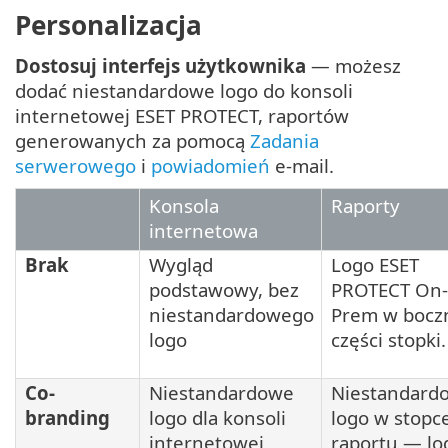
Personalizacja
Dostosuj interfejs użytkownika
— możesz
dodać niestandardowe logo do konsoli
internetowej ESET PROTECT, raportów
generowanych za pomocą
Zadania
serwerowego
i
powiadomień
e-mail.
Konsola
Raporty
internetowa
Brak
Wygląd
Logo ESET
podstawowy, bez
PROTECT On-
niestandardowego
Prem w bocz
logo
części stopki.
Co-
Niestandardowe
Niestandard
branding
logo dla konsoli
logo w stopc
internetowej
raportu — lo