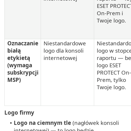
ESET PROTEC
On-Prem i
Twoje logo.
Oznaczanie
Niestandardowe
Niestandard
białą
logo dla konsoli
logo w stopc
etykietą
internetowej
raportu — b
(wymaga
logo ESET
subskrypcji
PROTECT On-
MSP)
Prem, tylko
Twoje logo.
Logo firmy
Logo na ciemnym tle
(nagłówek konsoli
•
internetowej) — to logo będzie