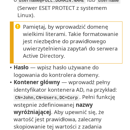
o
username@FULL.DOMAIN.NAME
username
(Serwer ESET PROTECT z systemem
Linux).
Pamiętaj, by wprowadzić domenę
wielkimi literami. Takie formatowanie
jest niezbędne do prawidłowego
uwierzytelnienia zapytań do serwera
Active Directory.
Hasło
— wpisz hasło używane do
•
logowania do kontrolera domeny.
Kontener główny
— wprowadź pełny
•
identyfikator kontenera AD, na przykład:
. Pełni funkcję
CN=John,CN=Users,DC=Corp
wstępnie zdefiniowanej
nazwy
wyróżniającej
. Aby upewnić się, że
wartość jest prawidłowa, zalecamy
skopiowanie tej wartości z zadania