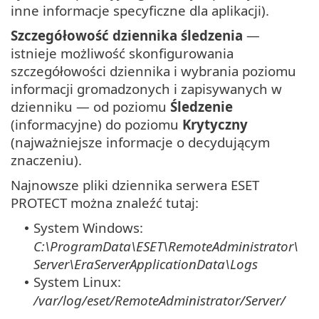
inne informacje specyficzne dla aplikacji).
Szczegółowość dziennika śledzenia
—
istnieje możliwość skonfigurowania
szczegółowości dziennika i wybrania poziomu
informacji gromadzonych i zapisywanych w
dzienniku — od poziomu
Śledzenie
(informacyjne) do poziomu
Krytyczny
(najważniejsze informacje o decydującym
znaczeniu).
Najnowsze pliki dziennika serwera ESET
PROTECT można znaleźć tutaj:
System Windows:
•
C:\ProgramData\ESET\RemoteAdministrator\
Server\EraServerApplicationData\Logs
System Linux:
•
/var/log/eset/RemoteAdministrator/Server/