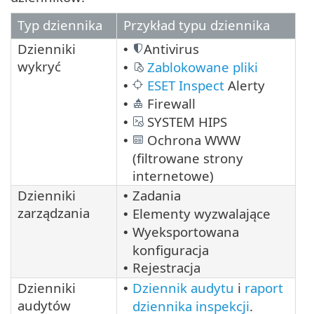
Typ dziennika
Przykład typu dziennika
Dzienniki
Antivirus
•
wykryć
Zablokowane pliki
•
ESET Inspect
Alerty
•
Firewall
•
SYSTEM HIPS
•
Ochrona WWW
•
(filtrowane strony
internetowe)
Dzienniki
Zadania
•
zarządzania
Elementy wyzwalające
•
Wyeksportowana
•
konfiguracja
Rejestracja
•
Dzienniki
Dziennik audytu
i
raport
•
audytów
dziennika inspekcji
.