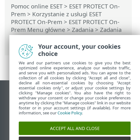
Pomoc online ESET
>
ESET PROTECT On-
Prem
>
Korzystanie z usługi ESET
PROTECT On-Prem
>
ESET PROTECT On-
Prem Menu główne
>
Zadania
>
Zadania
serwera
> Synchronizacja grupy
statycznej
Your account, your cookies
choice
We and our partners use cookies to give you the best
optimized online experience, analyze our website traffic,
and serve you with personalized ads. You can agree to the
collection of all cookies by clicking "Accept all and close",
decline all non-essential cookies by choosing "Accept
essential cookies only", or adjust your cookie settings by
Wyświetl witrynę internetową dla
clicking "Manage cookies". You also have the right to
withdraw your consent or change your cookie preferences
komputerów
anytime by clicking the "Manage cookies" link in our website
footer or in your account settings (if available). For more
End of Life
information, see our
Cookie Policy
.
Baza wiedzy ESET
Forum ESET
ACCEPT ALL AND CLOSE
ESET Status Portal