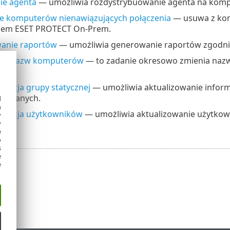
ie agenta
— umożliwia rozdystrybuowanie agenta na kompu
e komputerów nienawiązujących połączenia
— usuwa z konso
em ESET PROTECT On-Prem.
anie raportów
— umożliwia generowanie raportów zgodni
nie nazw komputerów
— to zadanie okresowo zmienia naz
izacja grupy statycznej
— umożliwia aktualizowanie inform
ch danych.
d
h
nizacja użytkowników
— umożliwia aktualizowanie użytkow
y
y
e
o
s
e
e