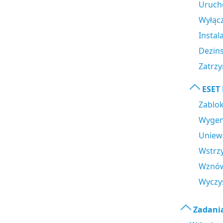
Uruch
Wyłąc
Insta
Dezin
Zatrz
ESET 
Zablok
Wygen
Uniewa
Wstrzy
Wznów
Wyczyś
Zadania