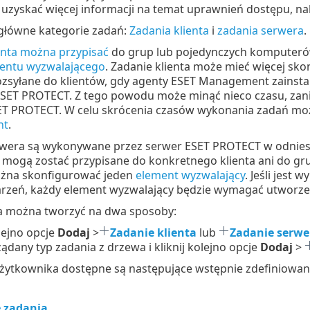
 uzyskać więcej informacji na temat uprawnień dostępu, na
 główne kategorie zadań:
Zadania klienta
i
zadania serwera
.
enta można przypisać
do grup lub pojedynczych komputeró
entu wyzwalającego
. Zadanie klienta może mieć więcej s
rozsyłane do klientów, gdy agenty ESET Management zainsta
SET PROTECT. Z tego powodu może minąć nieco czasu, zani
ET PROTECT. W celu skrócenia czasów wykonania zadań m
nt
.
wera są wykonywane przez serwer ESET PROTECT w odniesi
 mogą zostać przypisane do konkretnego klienta ani do gr
żna skonfigurować jeden
element wyzwalający
. Jeśli jest
rzeń, każdy element wyzwalający będzie wymagać utworze
 można tworzyć na dwa sposoby:
olejno opcje
Dodaj
>
Zadanie klienta
lub
Zadanie serwe
ądany typ zadania z drzewa i kliknij kolejno opcje
Dodaj
>
żytkownika dostępne są następujące wstępnie zdefiniowane
 zadania