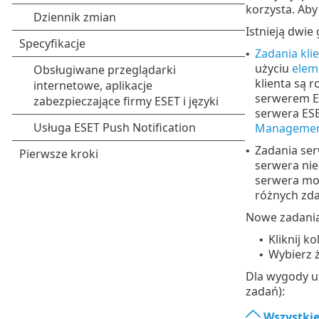
korzysta. Aby
Istnieją dwie
Zadania kli
•
użyciu
elem
klienta są 
serwerem E
serwera ES
Manageme
Zadania ser
•
serwera nie
serwera mo
różnych zda
Nowe zadania
Kliknij k
•
Wybierz ż
•
Dla wygody u
zadań):
Wszystkie