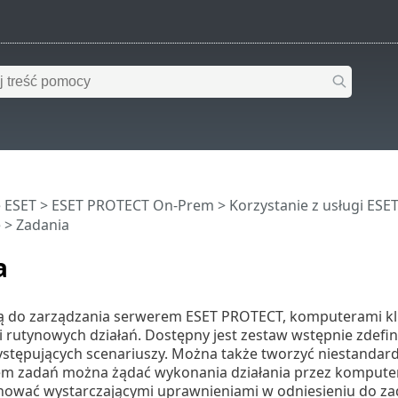
 ESET
>
ESET PROTECT On-Prem
>
Korzystanie z usługi ES
e
> Zadania
a
ą do zarządzania serwerem ESET PROTECT, komputerami klie
 rutynowych działań. Dostępny jest zestaw wstępnie zdefi
występujących scenariuszy. Można także tworzyć niestandar
m zadań można żądać wykonania działania przez komputery
nować wystarczającymi uprawnieniami w odniesieniu do zada