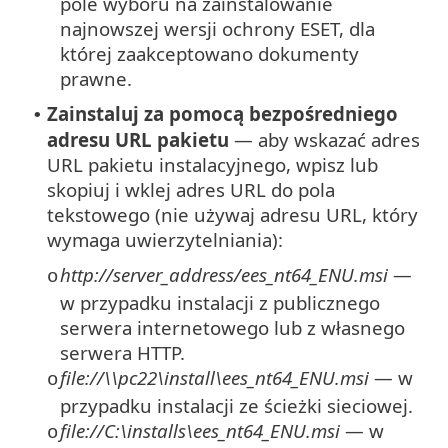
pole wyboru na zainstalowanie
najnowszej wersji ochrony ESET, dla
której zaakceptowano dokumenty
prawne.
Zainstaluj za pomocą bezpośredniego
•
adresu URL pakietu
— aby wskazać adres
URL pakietu instalacyjnego, wpisz lub
skopiuj i wklej adres URL do pola
tekstowego (nie używaj adresu URL, który
wymaga uwierzytelniania):
http://server_address/ees_nt64_ENU.msi
—
o
w przypadku instalacji z publicznego
serwera internetowego lub z własnego
serwera HTTP.
file://\\pc22\install\ees_nt64_ENU.msi
— w
o
przypadku instalacji ze ścieżki sieciowej.
file://C:\installs\ees_nt64_ENU.msi
— w
o