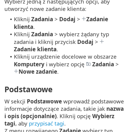
Wybierz jedną z następujących opcji, aby
utworzyć nowe zadanie klienta:
Kliknij
Zadania
>
Dodaj
>
Zadanie
•
klienta
.
Kliknij
Zadania
> wybierz żądany typ
•
zadania i kliknij przycisk
Dodaj
>
Zadanie klienta
.
Kliknij urządzenie docelowe w obszarze
•
Komputery
i wybierz opcję
Zadania
>
Nowe zadanie
.
Podstawowe
W sekcji
Podstawowe
wprowadź podstawowe
informacje dotyczące zadania, takie jak
nazwa
i opis (opcjonalnie)
. Kliknij opcję
Wybierz
tagi
, aby
przypisać tagi
.
Z menu rozwijanego
Zadanie
wybierz typ