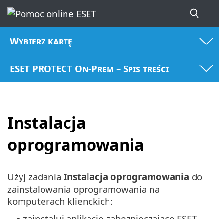
Wybierz kartę
ESET PROTECT On-Prem – Spis treści
Instalacja
oprogramowania
Użyj zadania
Instalacja oprogramowania
do
zainstalowania oprogramowania na
komputerach klienckich:
zainstaluj aplikacje zabezpieczające ESET.
•