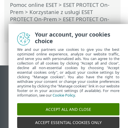
Pomoc online ESET
>
ESET PROTECT On-
Prem
>
Korzystanie z usługi ESET
PROTECT On-Prem
>
ESET PROTECT On-
Prem Menu główne
>
Zadania
>
Zadania
klienta
> Instalacja oprogramowania
Your account, your cookies
choice
We and our partners use cookies to give you the best
optimized online experience, analyze our website traffic,
and serve you with personalized ads. You can agree to the
collection of all cookies by clicking "Accept all and close",
decline all non-essential cookies by choosing "Accept
essential cookies only", or adjust your cookie settings by
Wyświetl witrynę internetową dla
clicking "Manage cookies". You also have the right to
withdraw your consent or change your cookie preferences
komputerów
anytime by clicking the "Manage cookies" link in our website
footer or in your account settings (if available). For more
End of Life
information, see our
Cookie Policy
.
Baza wiedzy ESET
Forum ESET
ACCEPT ALL AND CLOSE
ESET Status Portal
Pomoc regionalna
ACCEPT ESSENTIAL COOKIES ONLY