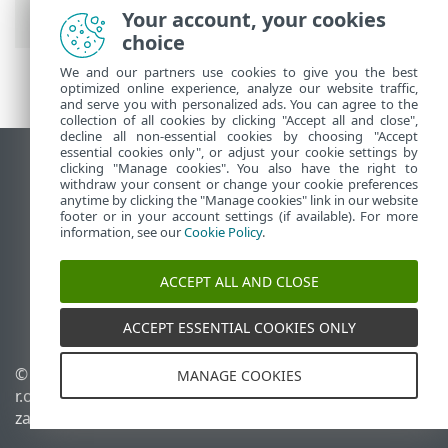
zadań
> Wskaźnik postępu
Your account, your cookies
choice
We and our partners use cookies to give you the best
optimized online experience, analyze our website traffic,
and serve you with personalized ads. You can agree to the
collection of all cookies by clicking "Accept all and close",
decline all non-essential cookies by choosing "Accept
essential cookies only", or adjust your cookie settings by
Wyświetl witrynę internetową dla
clicking "Manage cookies". You also have the right to
withdraw your consent or change your cookie preferences
komputerów
anytime by clicking the "Manage cookies" link in our website
footer or in your account settings (if available). For more
End of Life
information, see our
Cookie Policy
.
Baza wiedzy ESET
Forum ESET
ACCEPT ALL AND CLOSE
ESET Status Portal
Pomoc regionalna
ACCEPT ESSENTIAL COOKIES ONLY
© 1992 - 2026 ESET, spol. s
Zarządzaj plikami cookie
MANAGE COOKIES
r.o. – Wszelkie prawa
Polityka dotycząca plików
zastrzeżone.
cookie