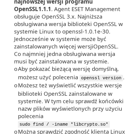
najnowszej wersji programu
OpenSSL1.1.1
. Agent ESET Management
obsługuje OpenSSL 3.x. Najniższa
obsługiwana wersja biblioteki OpenSSL w
systemie Linux to openssl-1.0.1e-30.
Jednocześnie w systemie może być
zainstalowanych więcej wersjiOpenSSL.
Co najmniej jedna obsługiwana wersja
musi być zainstalowana w systemie.
Aby pokazać bieżącą wersję domyślną,
o
możesz użyć polecenia
.
openssl version
Możesz też wyświetlić wszystkie wersje
o
biblioteki
OpenSSL
zainstalowane w
systemie. W tym celu sprawdź końcówki
nazw plików wyświetlonych przy użyciu
polecenia
sudo find / -iname *libcrypto.so*
Można sprawdzić zgodność klienta Linux
o