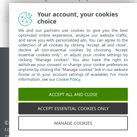
Ustawienia
> Zaawansowane
zabezpieczenia
Your account, your cookies
choice
We and our partners use cookies to give you the best
optimized online experience, analyze our website traffic,
and serve you with personalized ads. You can agree to the
collection of all cookies by clicking "Accept all and close",
decline all non-essential cookies by choosing "Accept
essential cookies only", or adjust your cookie settings by
Wyświetl witrynę internetową dla
clicking "Manage cookies". You also have the right to
withdraw your consent or change your cookie preferences
komputerów
anytime by clicking the "Manage cookies" link in our website
footer or in your account settings (if available). For more
End of Life
information, see our
Cookie Policy
.
Baza wiedzy ESET
Forum ESET
ACCEPT ALL AND CLOSE
ESET Status Portal
Pomoc regionalna
ACCEPT ESSENTIAL COOKIES ONLY
© 1992 - 2026 ESET, spol. s
Zarządzaj plikami cookie
MANAGE COOKIES
r.o. – Wszelkie prawa
Polityka dotycząca plików
zastrzeżone.
cookie