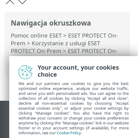
Nawigacja okruszkowa
Pomoc online ESET
>
ESET PROTECT On-
Prem
>
Korzystanie z usługi ESET
PROTECT On-Prem
>
ESET PROTECT On-
Prem Menu główne
>
Wykrycia
> ESET
Inspect On-Prem
Your account, your cookies
choice
We and our partners use cookies to give you the best
optimized online experience, analyze our website traffic,
and serve you with personalized ads. You can agree to the
collection of all cookies by clicking "Accept all and close",
decline all non-essential cookies by choosing "Accept
essential cookies only", or adjust your cookie settings by
Wyświetl witrynę internetową dla
clicking "Manage cookies". You also have the right to
withdraw your consent or change your cookie preferences
komputerów
anytime by clicking the "Manage cookies" link in our website
footer or in your account settings (if available). For more
End of Life
information, see our
Cookie Policy
.
Baza wiedzy ESET