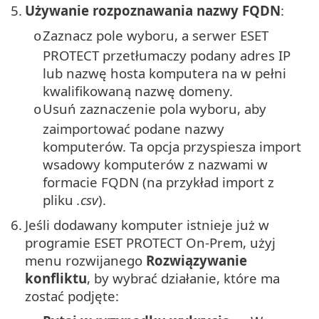
5.
Używanie rozpoznawania nazwy FQDN
:
Zaznacz pole wyboru, a serwer ESET
o
PROTECT przetłumaczy podany adres IP
lub nazwę hosta komputera na w pełni
kwalifikowaną nazwę domeny.
Usuń zaznaczenie pola wyboru, aby
o
zaimportować podane nazwy
komputerów. Ta opcja przyspiesza import
wsadowy komputerów z nazwami w
formacie FQDN (na przykład import z
pliku
.csv
).
6.
Jeśli dodawany komputer istnieje już w
programie ESET PROTECT On-Prem, użyj
menu rozwijanego
Rozwiązywanie
konfliktu
, by wybrać działanie, które ma
zostać podjęte: