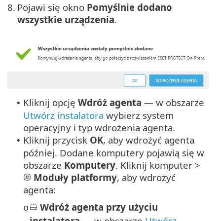
8.
Pojawi się okno
Pomyślnie dodano
wszystkie urządzenia
.
Kliknij opcję
Wdróż agenta
— w obszarze
•
Utwórz instalatora
wybierz system
operacyjny i typ wdrożenia agenta.
Kliknij przycisk
OK
, aby wdrożyć agenta
•
później. Dodane komputery pojawią się w
obszarze
Komputery
. Kliknij komputer >
Moduły platformy
, aby wdrożyć
agenta:
Wdróż agenta przy użyciu
o
instalatora
— w obszarze
Utwórz