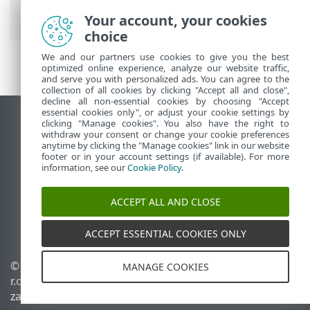
Management Agent
> Ręczne dodawanie
nowych urządzeń
Your account, your cookies
choice
We and our partners use cookies to give you the best
optimized online experience, analyze our website traffic,
and serve you with personalized ads. You can agree to the
collection of all cookies by clicking "Accept all and close",
decline all non-essential cookies by choosing "Accept
essential cookies only", or adjust your cookie settings by
Wyświetl witrynę internetową dla
clicking "Manage cookies". You also have the right to
withdraw your consent or change your cookie preferences
komputerów
anytime by clicking the "Manage cookies" link in our website
footer or in your account settings (if available). For more
End of Life
information, see our
Cookie Policy
.
Baza wiedzy ESET
Forum ESET
ACCEPT ALL AND CLOSE
ESET Status Portal
Pomoc regionalna
ACCEPT ESSENTIAL COOKIES ONLY
© 1992 - 2026 ESET, spol. s
Zarządzaj plikami cookie
MANAGE COOKIES
r.o. – Wszelkie prawa
Polityka dotycząca plików
zastrzeżone.
cookie