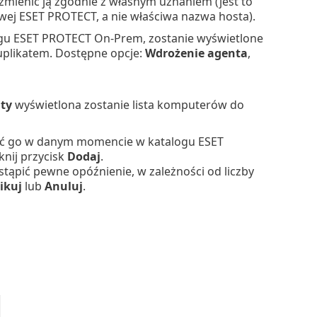
mienić ją zgodnie z własnym uznaniem (jest to
wej ESET PROTECT, a nie właściwa nazwa hosta).
logu ESET PROTECT On-Prem, zostanie wyświetlone
uplikatem. Dostępne opcje:
Wdrożenie agenta
,
ty
wyświetlona zostanie lista komputerów do
nić go w danym momencie w katalogu ESET
nij przycisk
Dodaj
.
tąpić pewne opóźnienie, w zależności od liczby
ikuj
lub
Anuluj
.