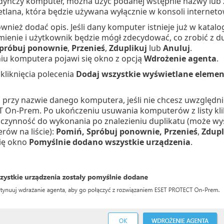
dynczy komputer, można użyć podanej wstępnie nazwy lub z
lana, która będzie używana wyłącznie w konsoli interneto
wnież dodać opis. Jeśli dany komputer istnieje już w kata
ienie i użytkownik będzie mógł zdecydować, co zrobić z d
próbuj ponownie
,
Przenieś
,
Zduplikuj
lub
Anuluj
.
iu komputera pojawi się okno z opcją
Wdrożenie agenta
.
kliknięcia polecenia
Dodaj wszystkie wyświetlane elemen
przy nazwie danego komputera, jeśli nie chcesz uwzględ
 On-Prem. Po ukończeniu usuwania komputerów z listy klik
czynność do wykonania po znalezieniu duplikatu (może wys
ów na liście):
Pomiń, Spróbuj ponownie, Przenieś
,
Zdupl
się okno
Pomyślnie dodano wszystkie urządzenia
.