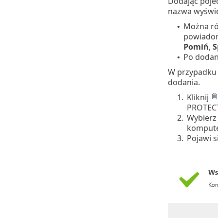
Dodając poje
nazwa wyświet
Można ró
•
powiadom
Pomiń
,
S
Po dodan
•
W przypadku 
dodania.
1.
Kliknij
PROTECT
2.
Wybierz 
komputer
3.
Pojawi 