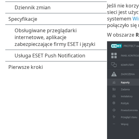
Jeśli nie korz
sieci jest uż
systemem
Wi
połączyło si
W obszarze
R