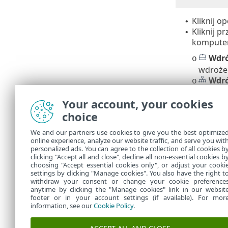
Kliknij o
•
Kliknij p
•
kompute
Wdró
o
wdrożen
Wdró
o
Wyniki skano
Your account, your cookies
zawiera listę
choice
System 
•
We and our partners use cookies to give you the best optimize
C:\Progra
online experience, analyze our website traffic, and serve you wit
Linux
•
personalized ads. You can agree to the collection of all cookies b
/var/log/
clicking "Accept all and close", decline all non-essential cookies b
choosing "Accept essential cookies only", or adjust your cooki
settings by clicking "Manage cookies". You also have the right t
withdraw your consent or change your cookie preference
anytime by clicking the "Manage cookies" link in our websit
footer or in your account settings (if available). For mor
information, see our
Cookie Policy
.