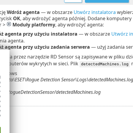
pcję
Wdróż agenta
— w obszarze
Utwórz instalatora
wybierz
rzycisk
OK
, aby wdrożyć agenta później. Dodane komputery 
r >
Moduły platformy
, aby wdrożyć agenta:
ż agenta przy użyciu instalatora
— w obszarze
Utwórz in
ia agenta.
ż agenta przy użyciu zadania serwera
— użyj zadania se
wania przez narzędzie RD Sensor są zapisywane w pliku dz
 komputerów wykrytych w sieci. Plik
m
detectedMachines.log
Windows
d
mData\ESET\Rogue Detection Sensor\Logs\detectedMachines.lo
h
y
eset/RogueDetectionSensor/detectedMachines.log
y
e
o
s
e
e