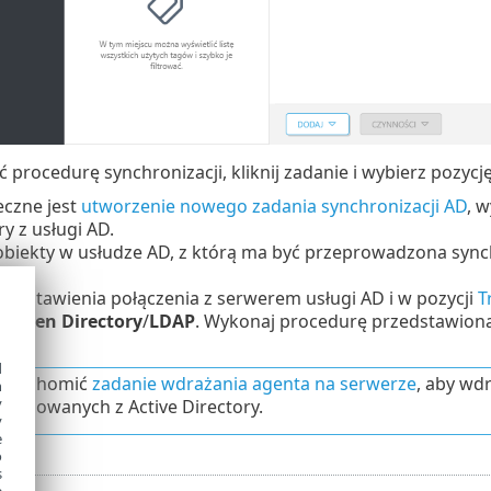
 procedurę synchronizacji, kliknij zadanie i wybierz pozycj
ieczne jest
utworzenie nowego zadania synchronizacji AD
, 
y z usługi AD.
obiekty w usłudze AD, z którą ma być przeprowadzona sync
mi.
 ustawienia połączenia z serwerem usługi AD i w pozycji
T
y
/
Open Directory
/
LDAP
. Wykonaj procedurę przedstawion
d
uruchomić
zadanie wdrażania agenta na serwerze
, aby wd
h
y
onizowanych z Active Directory.
y
e
o
s