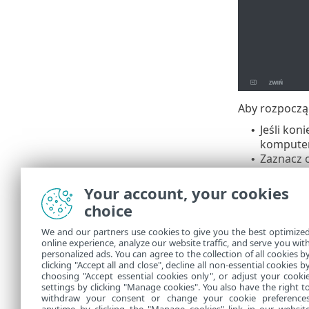
Aby rozpocząć
Jeśli kon
•
komputer
Zaznacz 
•
duplikata
Wprowadź
•
Your account, your cookies
Director
choice
We and our partners use cookies to give you the best optimize
Można 
online experience, analyze our website traffic, and serve you wit
personalized ads. You can agree to the collection of all cookies b
zsynchr
clicking "Accept all and close", decline all non-essential cookies b
choosing "Accept essential cookies only", or adjust your cooki
settings by clicking "Manage cookies". You also have the right t
withdraw your consent or change your cookie preference