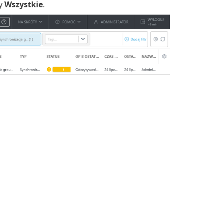
py
Wszystkie
.