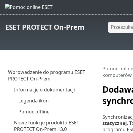
ESET PROTECT On-Prem
Pomoc online
komputerów z
Dodawa
synchro
Synchronizacj
statycznej
. 
programu ESE